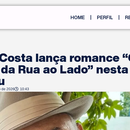
HOME
PERFIL
R
 Costa lança romance “
 da Rua ao Lado” nesta
u
o de 2026
10:43