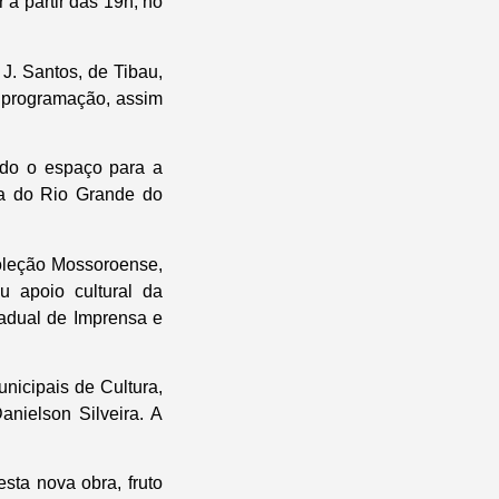
 a partir das 19h, no
J. Santos, de Tibau,
a programação, assim
ando o espaço para a
ria do Rio Grande do
Coleção Mossoroense,
u apoio cultural da
adual de Imprensa e
nicipais de Cultura,
nielson Silveira. A
sta nova obra, fruto