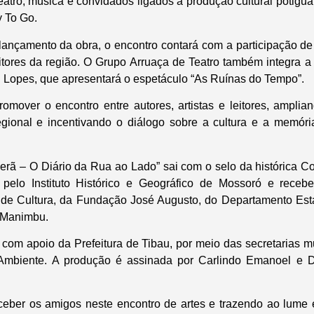
 teatro, música e convidados ligados à produção cultural potiguar
y To Go.
ançamento da obra, o encontro contará com a participação de 
tores da região. O Grupo Arruaça de Teatro também integra 
 Lopes, que apresentará o espetáculo “As Ruínas do Tempo”.
promover o encontro entre autores, artistas e leitores, ampli
regional e incentivando o diálogo sobre a cultura e a memó
erã – O Diário da Rua ao Lado” sai com o selo da histórica 
 pelo Instituto Histórico e Geográfico de Mossoró e recebe
l de Cultura, da Fundação José Augusto, do Departamento Est
a Manimbu.
com apoio da Prefeitura de Tibau, por meio das secretarias mu
 Ambiente. A produção é assinada por Carlindo Emanoel e Da
eber os amigos neste encontro de artes e trazendo ao lume e