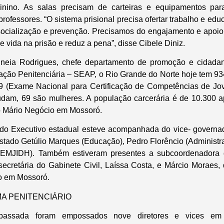
nino. As salas precisam de carteiras e equipamentos par
professores. “O sistema prisional precisa ofertar trabalho e e
ssocialização e prevenção. Precisamos do engajamento e apoi
 vida na prisão e reduz a pena”, disse Cibele Diniz.
neia Rodrigues, chefe departamento de promoção e cidadan
ação Penitenciária – SEAP, o Rio Grande do Norte hoje tem 93
9 (Exame Nacional para Certificação de Competências de Jov
udam, 69 são mulheres. A população carcerária é de 10.300 
 Mário Negócio em Mossoró.
 do Executivo estadual esteve acompanhada do vice- governad
Estado Getúlio Marques (Educação), Pedro Florêncio (Administra
SEMJIDH). Também estiveram presentes a subcoordenadora
bsecretária do Gabinete Civil, Laíssa Costa, e Márcio Moraes,
o em Mossoró.
A PENITENCIÁRIO
assada foram empossados nove diretores e vices em 