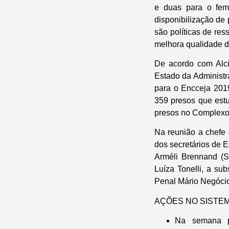
e duas para o femi
disponibilização de 
são políticas de re
melhora qualidade de
De acordo com Alci
Estado da Administr
para o Encceja 201
359 presos que est
presos no Complexo
Na reunião a chefe
dos secretários de 
Arméli Brennand (
Luíza Tonelli, a su
Penal Mário Negóci
AÇÕES NO SISTEM
Na semana p