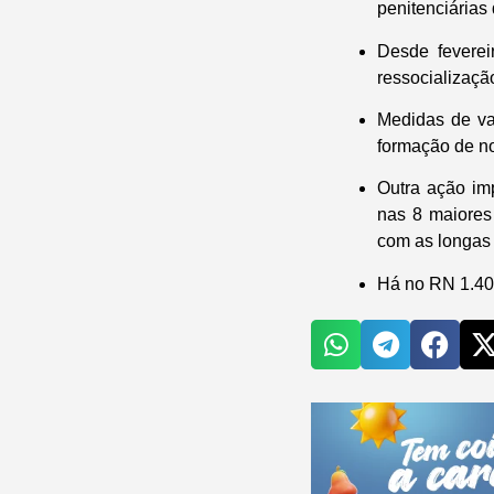
penitenciárias
Desde feverei
ressocializaçã
Medidas de va
formação de n
Outra ação im
nas 8 maiores
com as longas f
Há no RN 1.400