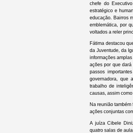
chefe do Executiv
estratégico e human
educação. Bairros m
emblemática, por qu
voltados a reler prin
Fátima destacou qu
da Juventude, da Ig
informações amplas e
ações por que dará
passos importantes
governadora, que a
trabalho de inteli
causas, assim como 
Na reunião também f
ações conjuntas com 
A juíza Cibele Din
quatro salas de aul