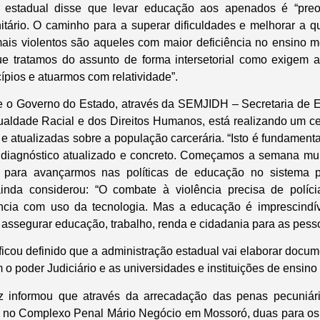
o estadual disse que levar educação aos apenados é “preo
itário. O caminho para a superar dificuldades e melhorar a q
ais violentos são aqueles com maior deficiência no ensino m
e tratamos do assunto de forma intersetorial como exigem as
cípios e atuarmos com relatividade”.
e o Governo do Estado, através da SEMJIDH – Secretaria de E
ualdade Racial e dos Direitos Humanos, está realizando um c
 atualizadas sobre a população carcerária. “Isto é fundamenta
 diagnóstico atualizado e concreto. Começamos a semana mu
 para avançarmos nas políticas de educação no sistema pr
inda considerou: “O combate à violência precisa de políc
gência com uso da tecnologia. Mas a educação é imprescindív
assegurar educação, trabalho, renda e cidadania para as pess
icou definido que a administração estadual vai elaborar docume
o poder Judiciário e as universidades e instituições de ensino 
iz informou que através da arrecadação das penas pecuniári
a no Complexo Penal Mário Negócio em Mossoró, duas para os