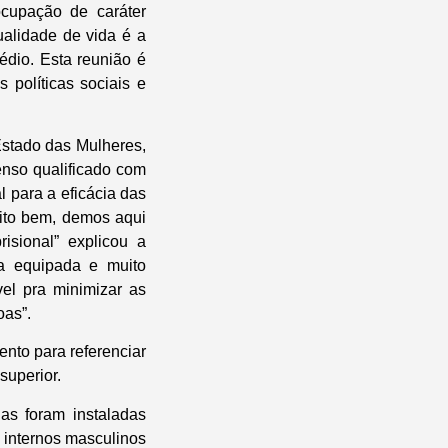
cupação de caráter
ualidade de vida é a
édio. Esta reunião é
 políticas sociais e
stado das Mulheres,
enso qualificado com
l para a eficácia das
ito bem, demos aqui
isional” explicou a
ia equipada e muito
el pra minimizar as
oas”.
nto para referenciar
superior.
as foram instaladas
 internos masculinos