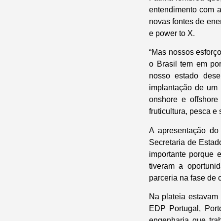
entendimento com a
novas fontes de ener
e power to X.
“Mas nossos esforç
o Brasil tem em por
nosso estado dese
implantação de um P
onshore e offshore
fruticultura, pesca e 
A apresentação do 
Secretaria de Esta
importante porque e
tiveram a oportuni
parceria na fase de 
Na plateia estavam 
EDP Portugal, Port
engenharia que tra