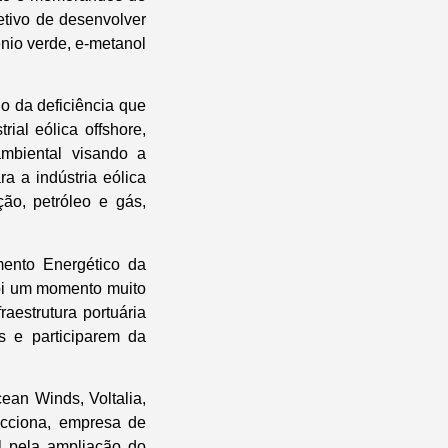
tivo de desenvolver
ênio verde, e-metanol
 da deficiência que
ial eólica offshore,
mbiental visando a
a a indústria eólica
ão, petróleo e gás,
mento Energético da
oi um momento muito
aestrutura portuária
s e participarem da
ean Winds, Voltalia,
Acciona, empresa de
l pela ampliação do