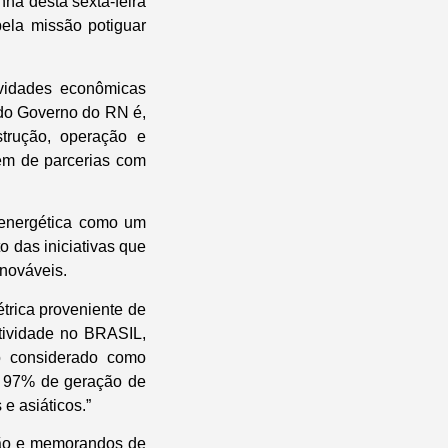
nhã desta sexta-feira
ela missão potiguar
ividades econômicas
e do Governo do RN é,
strução, operação e
ém de parcerias com
 energética como um
o das iniciativas que
enováveis.
trica proveniente de
atividade no BRASIL,
mo considerado como
de 97% de geração de
e asiáticos.”
ção e memorandos de