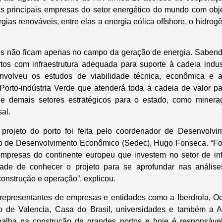
s principais empresas do setor energético do mundo com obje
gias renováveis, entre elas a energia eólica offshore, o hidrog
os não ficam apenas no campo da geração de energia. Sabendo
tos com infraestrutura adequada para suporte à cadeia industr
nvolveu os estudos de viabilidade técnica, econômica e a
orto-indústria Verde que atenderá toda a cadeia de valor par
 e demais setores estratégicos para o estado, como mineraç
sal.
projeto do porto foi feita pelo coordenador de Desenvolvi
do de Desenvolvimento Econômico (Sedec), Hugo Fonseca. “F
mpresas do continente europeu que investem no setor de infr
dade de conhecer o projeto para se aprofundar nas análise
construção e operação”, explicou.
representantes de empresas e entidades como a Iberdrola, Oc
o de Valencia, Casa do Brasil, universidades e também a 
balha na construção de grandes portos e hoje é responsáve