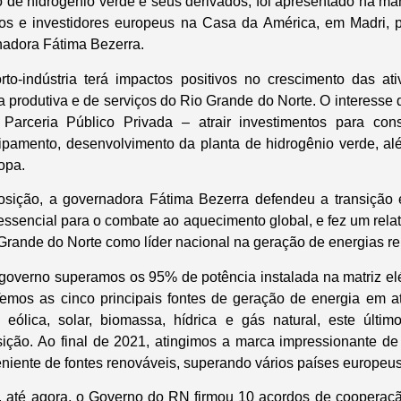
o de hidrogênio verde e seus derivados, foi apresentado na ma
ios e investidores europeus na Casa da América, em Madri, p
nadora Fátima Bezerra.
rto-indústria terá impactos positivos no crescimento das at
ia produtiva e de serviços do Rio Grande do Norte. O interess
arceria Público Privada – atrair investimentos para con
pamento, desenvolvimento da planta de hidrogênio verde, al
opa.
osição, a governadora Fátima Bezerra defendeu a transição
ssencial para o combate ao aquecimento global, e fez um relat
Grande do Norte como líder nacional na geração de energias r
governo superamos os 95% de potência instalada na matriz elé
Temos as cinco principais fontes de geração de energia em 
eólica, solar, biomassa, hídrica e gás natural, este últi
sição. Ao final de 2021, atingimos a marca impressionante 
iente de fontes renováveis, superando vários países europeus 
, até agora, o Governo do RN firmou 10 acordos de coopera