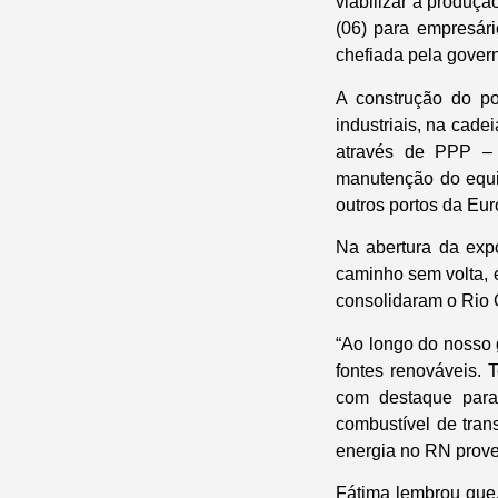
viabilizar a produçã
(06) para empresár
chefiada pela gover
A construção do po
industriais, na cade
através de PPP – P
manutenção do equi
outros portos da Eur
Na abertura da exp
caminho sem volta, e
consolidaram o Rio 
“Ao longo do nosso 
fontes renováveis. 
com destaque para 
combustível de tran
energia no RN proven
Fátima lembrou que