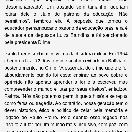
‘desomenageado’. Um absurdo sem tamanho: queriam
retirar dele o título de patrono da educação. Não
permitimos”, lembrou ela. A proposta que tornou o
educador pernambucano patrono da educação brasileira é
de autoria da deputada Luiza Erundina e foi sancionado
pela presidenta Dilma.
Paulo Freire também foi vítima da ditadura militar. Em 1964
chegou a ficar 72 dias preso e acabou exilado na Bolívia e,
posteriormente, no Chile. “A essência do crime que ele foi
absurdamente punido foi essa: ensinar ao povo pobre e
oprimido não apenas aprender a ler e a escrever, mas
compreender o mundo e lutar por seus direitos”, enfatizou
Fátima. “Nós não podemos permitir que a história se repita
como farsa ou tragédia. Ao contrário, nossa geração tem o
dever histórico, ético e politico de zelar pela memória e
legado de Paulo Freire. Pelo quanto esse legado nos
inspira a lutar por um mundo mais inclusivo, com paz, com
justiça social e com educação de qualidade para todos e