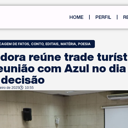
HOME
PERFIL
R
CAGEM DE FATOS
,
CONTO
,
EDITAIS
,
MATÉRIA
,
POESIA
ora reúne trade turíst
eunião com Azul no dia
 decisão
eiro de 2025
10:55