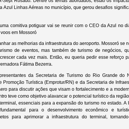
ix-Sept Rosado. Dentre os temas abordados, estão os impacto
 Azul Linhas Aéreas no município, que gerou desafios signific
uma comitiva potiguar vai se reunir com o CEO da Azul no di
e voos em Mossoró
har as melhorias da infraestrutura do aeroporto. Mossoró se 
urismo de eventos, mas também de turismo de negócios, q
i crescer cada vez mais. Então, eu queria pedir esse reforço 
vernadora Fátima Bezerra.
epresentantes da Secretaria de Turismo do Rio Grande do N
 Promoção Turística (Emprotur/RN) e da Secretaria de Infraes
aero para discutir ações que visam o fortalecimento e a moder
ro teve como objetivo alavancar o potencial turístico da região
 terminal, essenciais para a expansão do turismo no estado. A 
fundamental para o desenvolvimento econômico e turíst
etos para aprimorar a infraestrutura do terminal, tornando