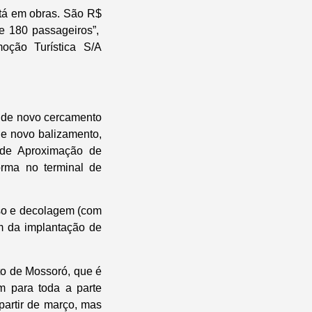
stá em obras. São R$
e 180 passageiros”,
oção Turística S/A
o de novo cercamento
 de novo balizamento,
 de Aproximação de
rma no terminal de
uso e decolagem (com
ém da implantação de
to de Mossoró, que é
m para toda a parte
partir de março, mas