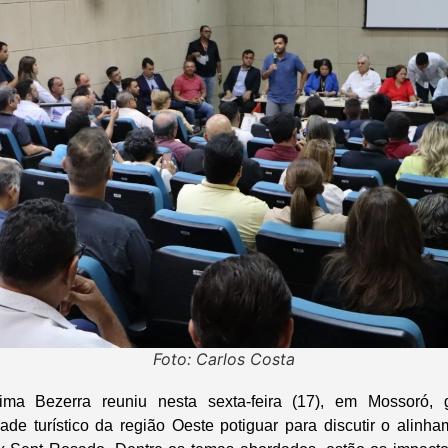
Foto: Carlos Costa
ma Bezerra reuniu nesta sexta-feira (17), em Mossoró, g
rade turístico da região Oeste potiguar para discutir o alinha