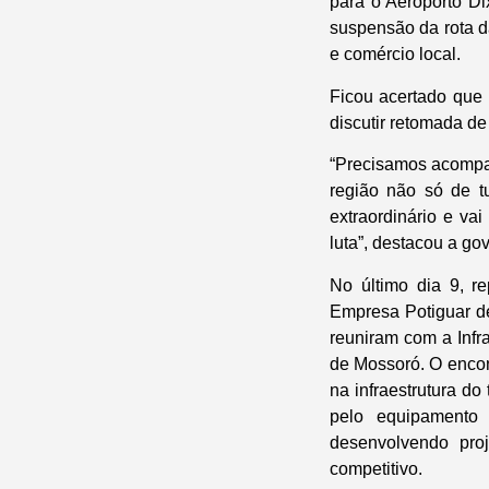
para o Aeroporto D
suspensão da rota da
e comércio local.
Ficou acertado que 
discutir retomada d
“Precisamos acompan
região não só de t
extraordinário e va
luta”, destacou a go
No último dia 9, r
Empresa Potiguar de
reuniram com a Infr
de Mossoró. O encont
na infraestrutura do
pelo equipamento 
desenvolvendo proj
competitivo.