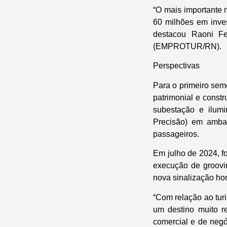
“O mais importante 
60 milhões em inve
destacou Raoni Fe
(EMPROTUR/RN).
Perspectivas
Para o primeiro sem
patrimonial e constr
subestação e ilum
Precisão) em amba
passageiros.
Em julho de 2024, f
execução de groovin
nova sinalização hor
“Com relação ao tur
um destino muito r
comercial e de negó