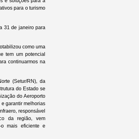
s e soluções para a
ativos para o turismo
a 31 de janeiro para
notabilizou como uma
ue tem um potencial
para continuarmos na
orte (Setur/RN), da
trutura do Estado se
nização do Aeroporto
 e garantir melhorias
Infraero, responsável
ico da região, vem
-o mais eficiente e