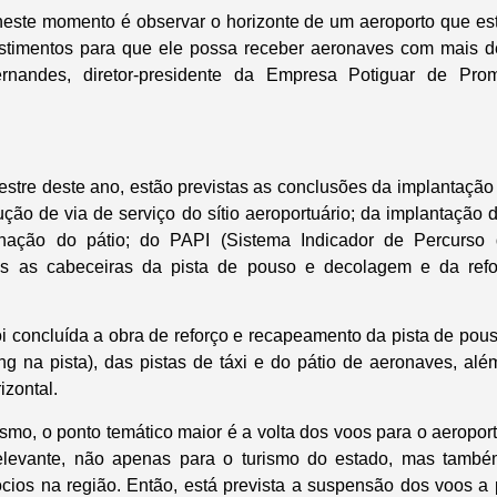
neste momento é observar o horizonte de um aeroporto que e
stimentos para que ele possa receber aeronaves com mais d
rnandes, diretor-presidente da Empresa Potiguar de Prom
estre deste ano, estão previstas as conclusões da implantaçã
ução de via de serviço do sítio aeroportuário; da implantação
inação do pátio; do PAPI (Sistema Indicador de Percurso
s as cabeceiras da pista de pouso e decolagem e da refo
oi concluída a obra de reforço e recapeamento da pista de po
g na pista), das pistas de táxi e do pátio de aeronaves, al
izontal.
ismo, o ponto temático maior é a volta dos voos para o aeropor
elevante, não apenas para o turismo do estado, mas també
cios na região. Então, está prevista a suspensão dos voos a 