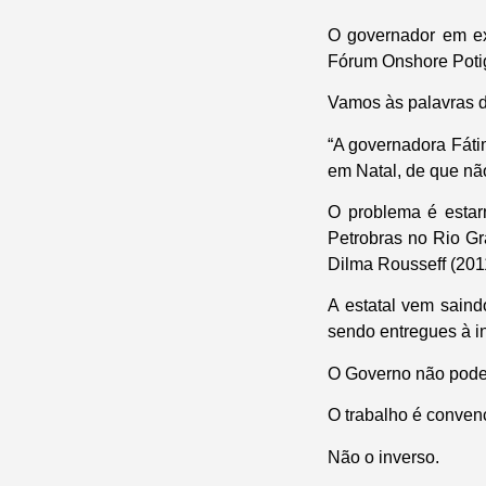
O governador em ex
Fórum Onshore Potig
Vamos às palavras d
“A governadora Fáti
em Natal, de que nã
O problema é esta
Petrobras no Rio G
Dilma Rousseff (201
A estatal vem saind
sendo entregues à in
O Governo não pode a
O trabalho é convenc
Não o inverso.