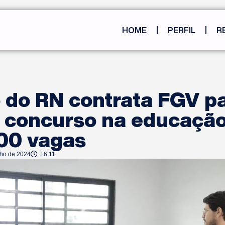
HOME
PERFIL
R
 do RN contrata FGV p
r concurso na educaçã
00 vagas
nho de 2024
16:11