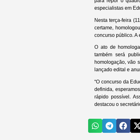
para repor o quadro
especialistas em Ed
Nesta terça-feira (
certame, homologou
concurso público. A 
O ato de homologa
também será public
homologação, vão se
lançado edital e an
“O concurso da Educ
definida, esperamos
rápido possível. A
destacou o secretár