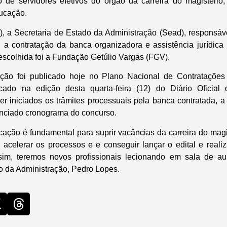
 de servidores efetivos do órgão da carreira do magistério,
ucação.
11), a Secretaria de Estado da Administração (Sead), responsá
 a contratação da banca organizadora e assistência jurídica
escolhida foi a Fundação Getúlio Vargas (FGV).
ção foi publicado hoje no Plano Nacional de Contratações
ado na edição desta quarta-feira (12) do Diário Oficial
r iniciados os trâmites processuais pela banca contratada, a
unciado cronograma do concurso.
ação é fundamental para suprir vacâncias da carreira do mag
 acelerar os processos e e conseguir lançar o edital e reali
ssim, teremos novos profissionais lecionando em sala de au
io da Administração, Pedro Lopes.