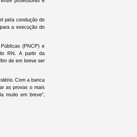
 entre professores e
vel pela condução do
 para a execução do
 Públicas (PNCP) e
 do RN. A partir da
 fim de em breve ser
istério. Com a banca
zar as provas o mais
la muito em breve”,