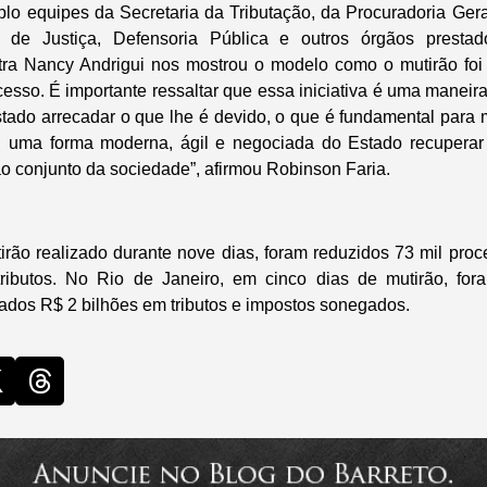
plo equipes da Secretaria da Tributação, da Procuradoria Gera
l de Justiça, Defensoria Pública e outros órgãos prestad
tra Nancy Andrigui nos mostrou o modelo como o mutirão foi
esso. É importante ressaltar que essa iniciativa é uma maneir
stado arrecadar o que lhe é devido, o que é fundamental para 
 É uma forma moderna, ágil e negociada do Estado recuperar 
ao conjunto da sociedade”, afirmou Robinson Faria.
irão realizado durante nove dias, foram reduzidos 73 mil pro
ributos. No Rio de Janeiro, em cinco dias de mutirão, for
ados R$ 2 bilhões em tributos e impostos sonegados.