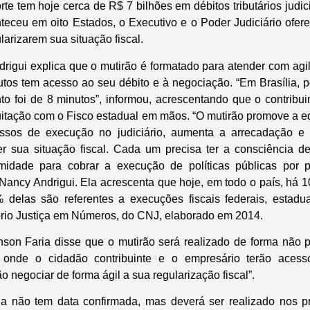
e tem hoje cerca de R$ 7 bilhões em débitos tributários judic
nteceu em oito Estados, o Executivo e o Poder Judiciário ofe
larizarem sua situação fiscal.
rigui explica que o mutirão é formatado para atender com agil
os tem acesso ao seu débito e à negociação. “Em Brasília, 
o foi de 8 minutos”, informou, acrescentando que o contribuin
uitação com o Fisco estadual em mãos. “O mutirão promove a ed
ssos de execução no judiciário, aumenta a arrecadação e 
ter sua situação fiscal. Cada um precisa ter a consciência 
timidade para cobrar a execução de políticas públicas por p
a Nancy Andrigui. Ela acrescenta que hoje, em todo o país, há 
 delas são referentes a execuções fiscais federais, estadu
rio Justiça em Números, do CNJ, elaborado em 2014.
on Faria disse que o mutirão será realizado de forma não p
 onde o cidadão contribuinte e o empresário terão acess
o negociar de forma ágil a sua regularização fiscal”.
da não tem data confirmada, mas deverá ser realizado nos pr