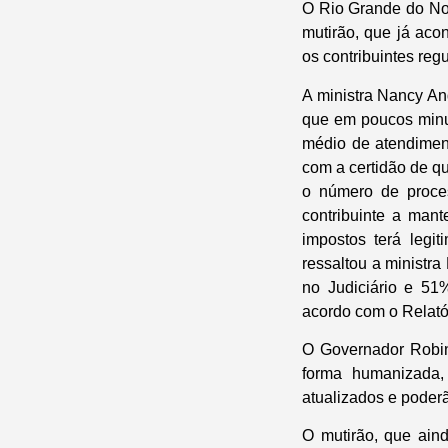
O Rio Grande do Nort
mutirão, que já aco
os contribuintes regu
A ministra Nancy And
que em poucos minut
médio de atendiment
com a certidão de q
o número de proce
contribuinte a man
impostos terá legi
ressaltou a ministr
no Judiciário e 51%
acordo com o Relató
O Governador Robins
forma humanizada,
atualizados e poderã
O mutirão, que ain