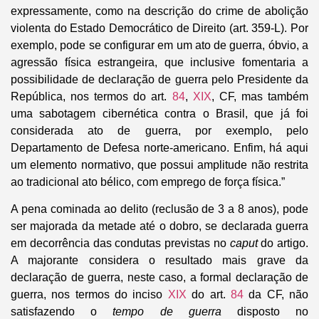
expressamente, como na descrição do crime de abolição
violenta do Estado Democrático de Direito (art. 359-L). Por
exemplo, pode se configurar em um ato de guerra, óbvio, a
agressão física estrangeira, que inclusive fomentaria a
possibilidade de declaração de guerra pelo Presidente da
República, nos termos do art.
84
,
XIX
, CF, mas também
uma sabotagem cibernética contra o Brasil, que já foi
considerada ato de guerra, por exemplo, pelo
Departamento de Defesa norte-americano. Enfim, há aqui
um elemento normativo, que possui amplitude não restrita
ao tradicional ato bélico, com emprego de força física.”
A pena cominada ao delito (reclusão de 3 a 8 anos), pode
ser majorada da metade até o dobro, se declarada guerra
em decorrência das condutas previstas no
caput
do artigo.
A majorante considera o resultado mais grave da
declaração de guerra, neste caso, a formal declaração de
guerra, nos termos do inciso
XIX
do art.
84
da CF, não
satisfazendo o
tempo de guerra
disposto no