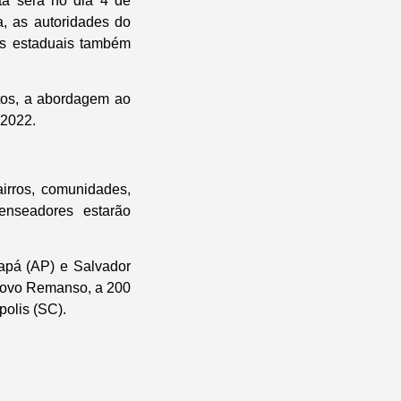
ta será no dia 4 de
a, as autoridades do
es estaduais também
ntos, a abordagem ao
 2022.
irros, comunidades,
enseadores estarão
apá (AP) e Salvador
 Novo Remanso, a 200
polis (SC).