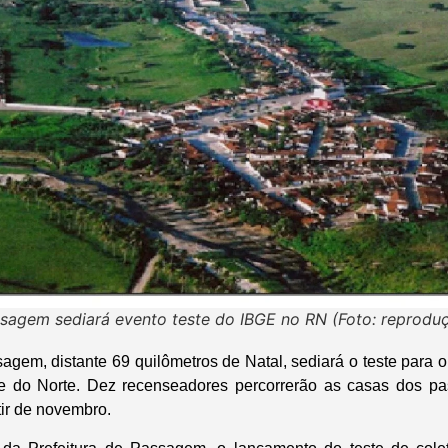
sagem sediará evento teste do IBGE no RN (Foto: reprodu
agem, distante 69 quilômetros de Natal, sediará o teste para
 do Norte. Dez recenseadores percorrerão as casas dos p
tir de novembro.