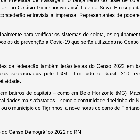
 da Prefeitura de Passagem, o lançamento do teste de cole
as, no Ginásio Poliesportivo José Luiz da Silva. Em seguid
concederão entrevista à imprensa. Representantes de poder
ncipalmente para verificar os sistemas de coleta, os equipame
tocolos de prevenção à Covid-19 que serão utilizados no Censo
des da federação também terão testes do Censo 2022 em ba
cípios selecionados pelo IBGE. Em todo o Brasil, 250 rec
tividade.
o em bairros de capitais – como em Belo Horizonte (MG), Mac
calidades mais afastadas – como a comunidade ribeirinha de
u o município de Tigrinhos, a nove horas de carro de Florianó
e do Censo Demográfico 2022 no RN