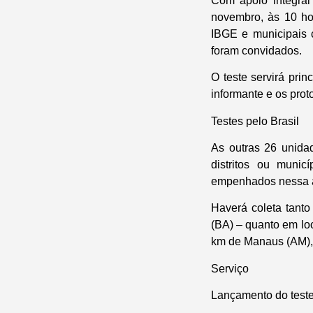
Com apoio integral
novembro, às 10 hor
IBGE e municipais 
foram convidados.
O teste servirá pri
informante e os pro
Testes pelo Brasil
As outras 26 unida
distritos ou muni
empenhados nessa a
Haverá coleta tant
(BA) – quanto em lo
km de Manaus (AM), o
Serviço
Lançamento do test