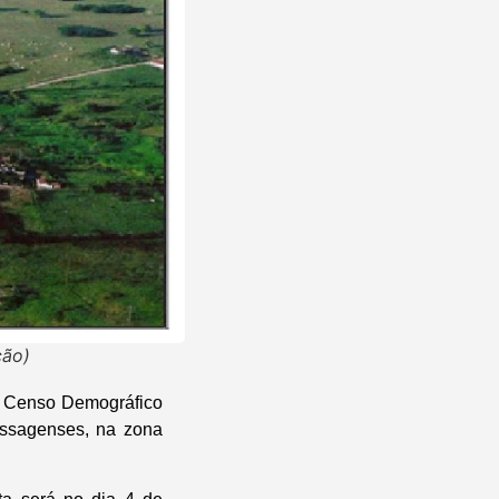
ção)
 o Censo Demográfico
assagenses, na zona