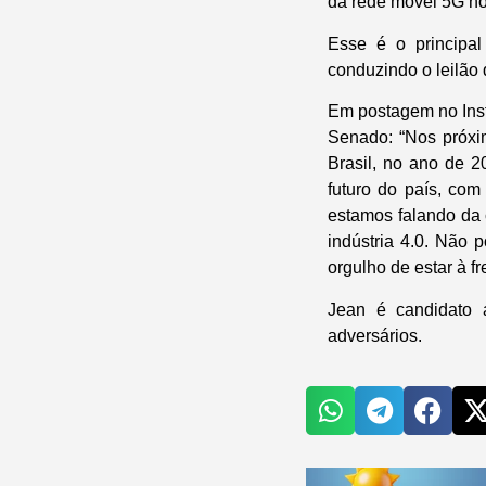
da rede móvel 5G no
Esse é o principal
conduzindo o leilão
Em postagem no Insta
Senado: “Nos próxi
Brasil, no ano de 
futuro do país, com
estamos falando da 
indústria 4.0. Não 
orgulho de estar à fr
Jean é candidato 
adversários.