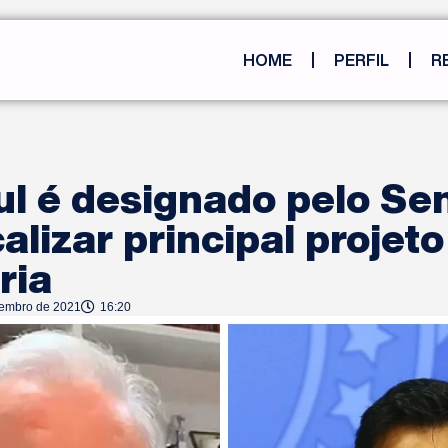
HOME
PERFIL
R
ul é designado pelo Se
calizar principal projeto
ria
tembro de 2021
16:20