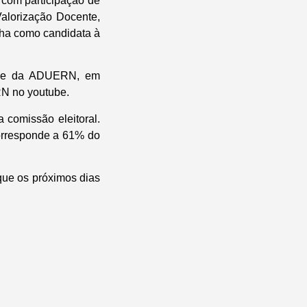
 com participação de
alorização Docente,
nha como candidata à
ede da ADUERN, em
RN no youtube.
a comissão eleitoral.
corresponde a 61% do
que os próximos dias