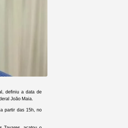
, definiu a data de
deral João Maia.
a partir das 15h, no
s Tavares, acatou o