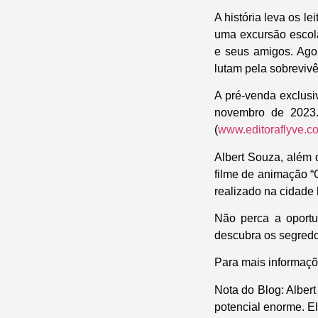
A história leva os l
uma excursão escola
e seus amigos. Ago
lutam pela sobreviv
A pré-venda exclusi
novembro de 2023. 
(
www.editoraflyve.c
Albert Souza, além d
filme de animação “
realizado na cidade
Não perca a oport
descubra os segredo
Para mais informações
Nota do Blog
: Alber
potencial enorme. El