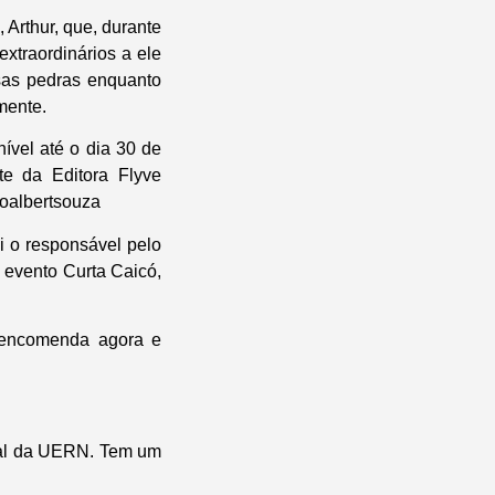
 Arthur, que, durante
xtraordinários a ele
sas pedras enquanto
mente.
ível até o dia 30 de
te da Editora Flyve
@oalbertsouza
oi o responsável pelo
 evento Curta Caicó,
-encomenda agora e
sual da UERN. Tem um