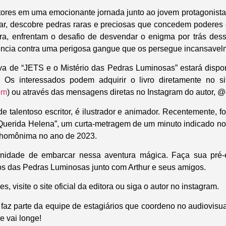
eitores em uma emocionante jornada junto ao jovem protagonista,
r, descobre pedras raras e preciosas que concedem poderes e
ra, enfrentam o desafio de desvendar o enigma por trás des
ência contra uma perigosa gangue que os persegue incansavel
va de “JETS e o Mistério das Pedras Luminosas” estará dispon
Os interessados podem adquirir o livro diretamente no si
om
) ou através das mensagens diretas no Instagram do autor, 
e talentoso escritor, é ilustrador e animador. Recentemente, f
Querida Helena”, um curta-metragem de um minuto indicado no
 homônima no ano de 2023.
unidade de embarcar nessa aventura mágica. Faça sua pré
s das Pedras Luminosas junto com Arthur e seus amigos.
, visite o site oficial da editora ou siga o autor no instagram.
t faz parte da equipe de estagiários que coordeno no audiovi
e vai longe!