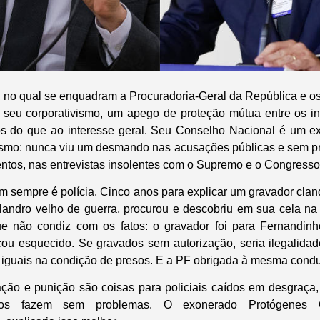
, no qual se enquadram a Procuradoria-Geral da República e os
 seu corporativismo, um apego de proteção mútua entre os i
ios do que ao interesse geral. Seu Conselho Nacional é um e
ismo: nunca viu um desmando nas acusações públicas e sem pr
tos, nas entrevistas insolentes com o Supremo e o Congresso
m sempre é polícia. Cinco anos para explicar um gravador clan
landro velho de guerra, procurou e descobriu em sua cela na 
que não condiz com os fatos: o gravador foi para Fernandin
ficou esquecido. Se gravados sem autorização, seria ilegalida
 iguais na condição de presos. E a PF obrigada à mesma condut
gação e punição são coisas para policiais caídos em desgraç
tos fazem sem problemas. O exonerado Protógenes Q