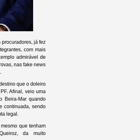
 procuradores, já fez
ntegrantes, com mais
xemplo admirável de
ovas, nas fake news
.
destino que o doleiro
PF. Afinal, veio uma
ho Beira-Mar quando
de continuada, sendo
a legal.
a, mesmo que tenham
ueiroz, da muito