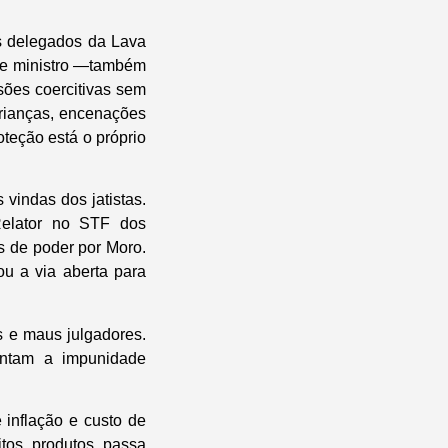
is delegados da Lava
oje ministro —também
sões coercitivas sem
crianças, encenações
oteção está o próprio
vindas dos jatistas.
Relator no STF dos
s de poder por Moro.
ou a via aberta para
 e maus julgadores.
entam a impunidade
 inflação e custo de
tos produtos passa