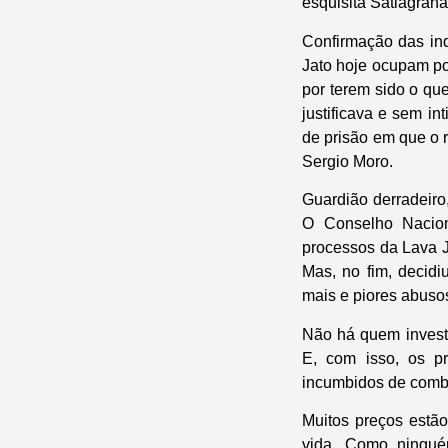
esquisita Satiagraha,
Confirmação das ind
Jato hoje ocupam po
por terem sido o qu
justificava e sem i
de prisão em que o r
Sergio Moro.
Guardião derradeiro
O Conselho Nacion
processos da Lava J
Mas, no fim, decidi
mais e piores abuso
Não há quem invest
E, com isso, os p
incumbidos de comb
Muitos preços estão
vida. Como ningué