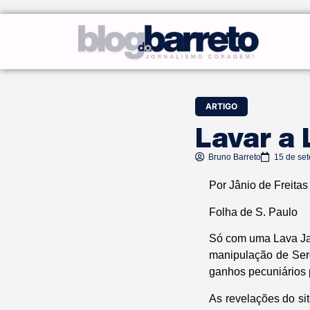
ARTIGO
Lavar a 
Bruno Barreto
15 de se
Por Jânio de Freitas
Folha de S. Paulo
Só com uma Lava Jat
manipulação de Sergi
ganhos pecuniários 
As revelações do si