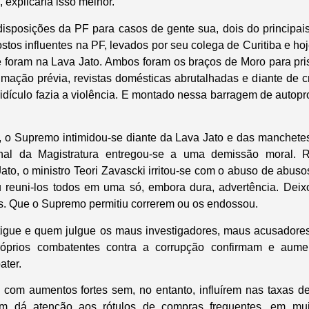
 explicaria isso melhor.
isposições da PF para casos de gente sua, dois do principa
stos influentes na PF, levados por seu colega de Curitiba e h
e foram na Lava Jato. Ambos foram os braços de Moro para pri
ntimação prévia, revistas domésticas abrutalhadas e diante de 
idículo fazia a violência. E montado nessa barragem de autopr
, o Supremo intimidou-se diante da Lava Jato e das manchetes 
al da Magistratura entregou-se a uma demissão moral. 
ato, o ministro Teori Zavascki irritou-se com o abuso de abuso
u reuni-los todos em uma só, embora dura, advertência. Deix
s. Que o Supremo permitiu correrem ou os endossou.
igue e quem julgue os maus investigadores, maus acusadores
róprios combatentes contra a corrupção confirmam e aum
ater.
 com aumentos fortes sem, no entanto, influírem nas taxas de
m dá atenção aos rótulos de compras frequentes, em mui