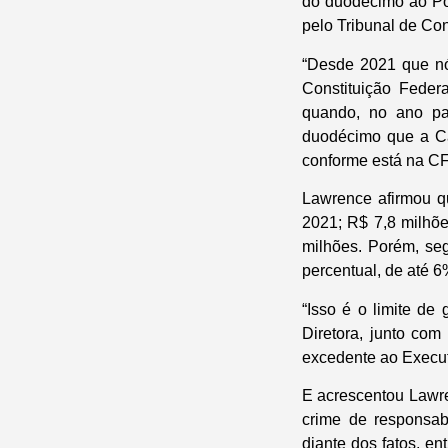
do duodécimo ao Pod
pelo Tribunal de Co
“Desde 2021 que nó
Constituição Feder
quando, no ano pa
duodécimo que a Câ
conforme está na CF
Lawrence afirmou q
2021; R$ 7,8 milhõe
milhões. Porém, seg
percentual, de até 6
“Isso é o limite de
Diretora, junto com
excedente ao Executi
E acrescentou Lawren
crime de responsab
diante dos fatos, e