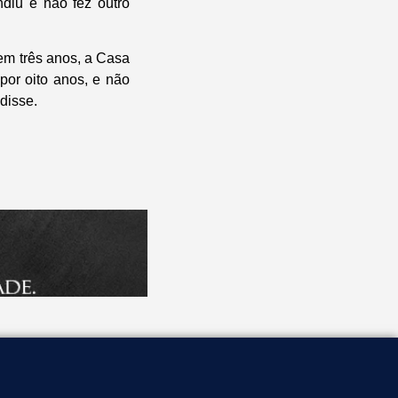
diu e não fez outro
em três anos, a Casa
 por oito anos, e não
disse.