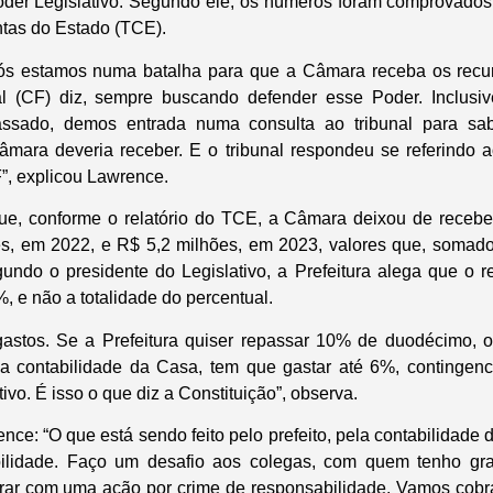
er Legislativo. Segundo ele, os números foram comprovados 
ntas do Estado (TCE).
s estamos numa batalha para que a Câmara receba os recu
al (CF) diz, sempre buscando defender esse Poder. Inclus
ssado, demos entrada numa consulta ao tribunal para sab
mara deveria receber. E o tribunal respondeu se referindo a
”, explicou Lawrence.
ue, conforme o relatório do TCE, a Câmara deixou de recebe
s, em 2022, e R$ 5,2 milhões, em 2023, valores que, somado
undo o presidente do Legislativo, a Prefeitura alega que o 
%, e não a totalidade do percentual.
 gastos. Se a Prefeitura quiser repassar 10% de duodécimo, 
 a contabilidade da Casa, tem que gastar até 6%, contingen
vo. É isso o que diz a Constituição”, observa.
ce: “O que está sendo feito pelo prefeito, pela contabilidade d
ilidade. Faço um desafio aos colegas, com quem tenho gr
ntrar com uma ação por crime de responsabilidade. Vamos cobr