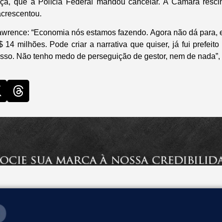
nça, que a Polícia Federal mandou cancelar. A Câmara rescin
 acrescentou.
awrence: “Economia nós estamos fazendo. Agora não dá para, 
14 milhões. Pode criar a narrativa que quiser, já fui prefeito
so. Não tenho medo de perseguição de gestor, nem de nada”, 