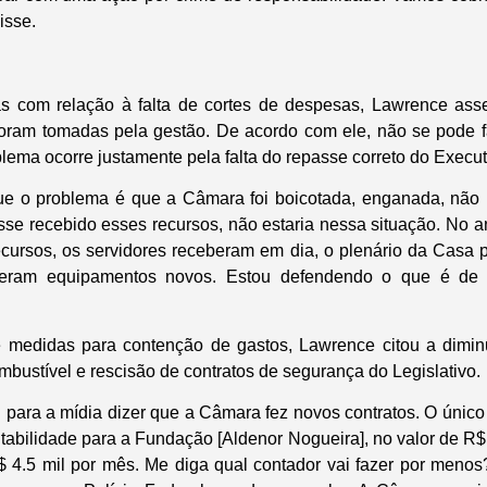
isse.
cas com relação à falta de cortes de despesas, Lawrence as
foram tomadas pela gestão. De acordo com ele, não se pode f
blema ocorre justamente pela falta do repasse correto do Execut
ue o problema é que a Câmara foi boicotada, enganada, não 
esse recebido esses recursos, não estaria nessa situação. No
cursos, os servidores receberam em dia, o plenário da Casa 
beram equipamentos novos. Estou defendendo o que é de d
didas para contenção de gastos, Lawrence citou a diminu
mbustível e rescisão de contratos de segurança do Legislativo.
 para a mídia dizer que a Câmara fez novos contratos. O único c
tabilidade para a Fundação [Aldenor Nogueira], no valor de R$ 
4.5 mil por mês. Me diga qual contador vai fazer por menos