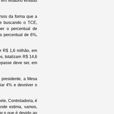
em relatório emitido
rsos da forma que a
ive buscando o TCE,
er o percentual de
o percentual de 6%,
r R$ 1,6 milhão, em
s, totalizam R$ 14,6
repasse deve ser, em
o presidente, a Mesa
ciar 4% e devolver o
ele, Controladoria, é
ande estima, vamos,
ar o que é devido ao