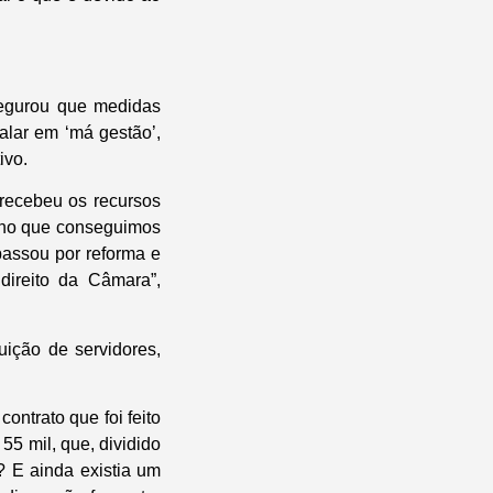
segurou que medidas
alar em ‘má gestão’,
ivo.
recebeu os recursos
 ano que conseguimos
passou por reforma e
ireito da Câmara”,
ição de servidores,
ontrato que foi feito
55 mil, que, dividido
? E ainda existia um