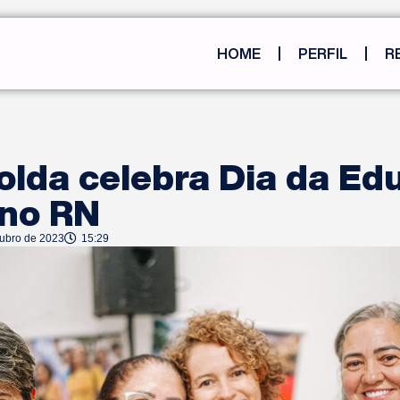
HOME
PERFIL
R
solda celebra Dia da E
 no RN
tubro de 2023
15:29