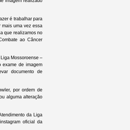
 de imagem realizado
zer é trabalhar para
ar mais uma vez essa
na que realizamos no
 Combate ao Câncer
a Liga Mossoroense –
 do exame de imagem
levar documento de
wler, por ordem de
ou alguma alteração
Atendimento da Liga
nstagram oficial da