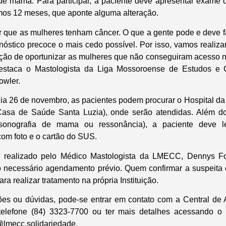
de mama. Para participar, a paciente deve apresentar exame
mos 12 meses, que aponte alguma alteração.
 que as mulheres tenham câncer. O que a gente pode e deve fa
nóstico precoce o mais cedo possível. Por isso, vamos realiz
nção de oportunizar as mulheres que não conseguiram acesso 
destaca o Mastologista da Liga Mossoroense de Estudos e
wler.
 dia 26 de novembro, as pacientes podem procurar o Hospital d
 Casa de Saúde Santa Luzia), onde serão atendidas. Além
assonografia de mama ou ressonância), a paciente deve 
 com foto e o cartão do SUS.
á realizado pelo Médico Mastologista da LMECC, Dennys Fo
 necessário agendamento prévio. Quem confirmar a suspeita 
a realizar tratamento na própria Instituição.
ões ou dúvidas, pode-se entrar em contato com a Central de 
elefone (84) 3323-7700 ou ter mais detalhes acessando o i
 @lmecc.solidariedade.