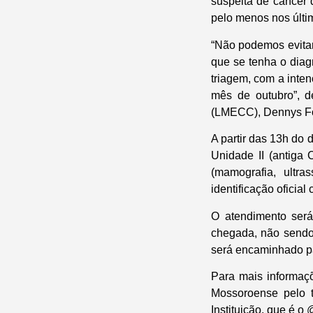
suspeita de câncer 
pelo menos nos últi
“Não podemos evitar
que se tenha o diag
triagem, com a inte
mês de outubro”, 
(LMECC), Dennys Fo
A partir das 13h do
Unidade II (antiga
(mamografia, ultr
identificação oficial
O atendimento ser
chegada, não sendo
será encaminhado par
Para mais informaç
Mossoroense pelo t
Instituição, que é o