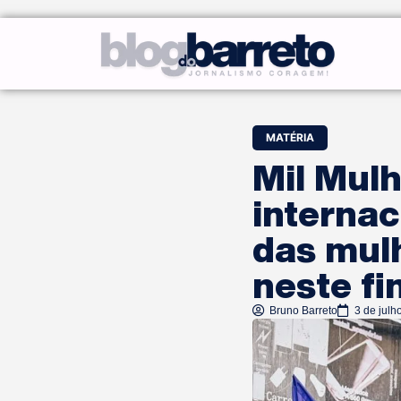
MATÉRIA
Mil Mulh
internac
das mul
neste fi
Bruno Barreto
3 de julh