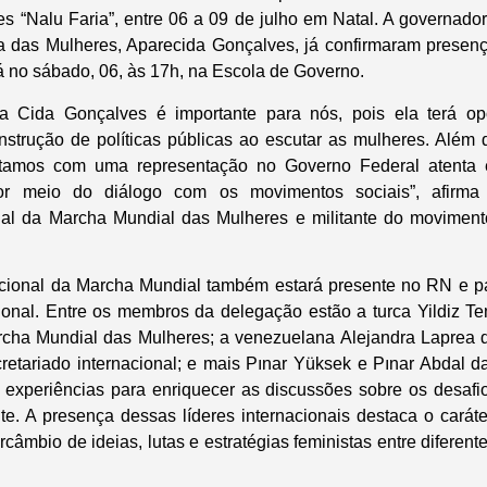
s “Nalu Faria”, entre 06 a 09 de julho em Natal. A governado
ra das Mulheres, Aparecida Gonçalves, já confirmaram presença
á no sábado, 06, às 17h, na Escola de Governo.
ra Cida Gonçalves é importante para nós, pois ela terá op
nstrução de políticas públicas ao escutar as mulheres. Além di
tamos com uma representação no Governo Federal atenta
r meio do diálogo com os movimentos sociais”, afirma 
al da Marcha Mundial das Mulheres e militante do movimen
cional da Marcha Mundial também estará presente no RN e pa
onal. Entre os membros da delegação estão a turca Yildiz Te
archa Mundial das Mulheres; a venezuelana Alejandra Laprea 
retariado internacional; e mais Pınar Yüksek e Pınar Abdal da
 experiências para enriquecer as discussões sobre os desafi
e. A presença dessas líderes internacionais destaca o caráte
âmbio de ideias, lutas e estratégias feministas entre diferente