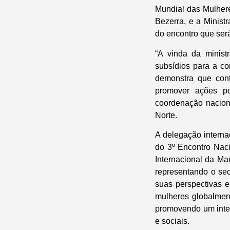
Mundial das Mulhere
Bezerra, e a Minist
do encontro que ser
“A vinda da minist
subsídios para a co
demonstra que con
promover ações po
coordenação nacion
Norte.
A delegação interna
do 3º Encontro Naci
Internacional da M
representando o sec
suas perspectivas e
mulheres globalment
promovendo um interc
e sociais.