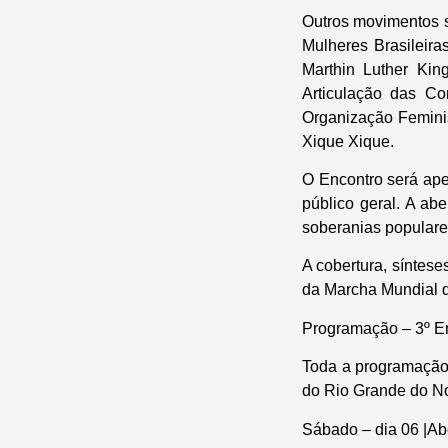
Outros movimentos s
Mulheres Brasileira
Marthin Luther Ki
Articulação das C
Organização Femini
Xique Xique.
O Encontro será ape
público geral. A abe
soberanias populare
A cobertura, síntese
da Marcha Mundial d
Programação – 3º E
Toda a programação 
do Rio Grande do No
Sábado – dia 06 |Ab