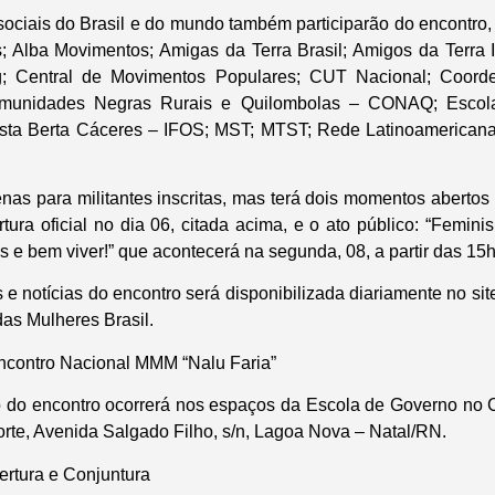
ociais do Brasil e do mundo também participarão do encontro,
s; Alba Movimentos; Amigas da Terra Brasil; Amigos da Terra I
ng; Central de Movimentos Populares; CUT Nacional; Coord
omunidades Negras Rurais e Quilombolas – CONAQ; Escola 
sta Berta Cáceres – IFOS; MST; MTST; Rede Latinoamerican
nas para militantes inscritas, mas terá dois momentos abertos 
rtura oficial no dia 06, citada acima, e o ato público: “Femin
s e bem viver!” que acontecerá na segunda, 08, a partir das 15
s e notícias do encontro será disponibilizada diariamente no sit
as Mulheres Brasil.
ncontro Nacional MMM “Nalu Faria”
do encontro ocorrerá nos espaços da Escola de Governo no C
rte, Avenida Salgado Filho, s/n, Lagoa Nova – Natal/RN.
ertura e Conjuntura