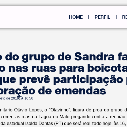
HOME
PERFIL
R
e do grupo de Sandra f
 nas ruas para boicot
que prevê participação
oração de emendas
osto de 2019
10:56
itário Otávio Lopes, o “Otavinho”, figura de proa do grupo
correu as ruas da Lagoa do Mato pregando contra a reunião
a estadual Isolda Dantas (PT) que será realizado hoje, às 16, 