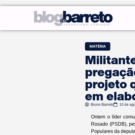
MATÉRIA
Militant
pregação
projeto 
em elab
Bruno Barreto
10 de ag
Ontem o líder comun
Rosado (PSDB), per
Populares da deputad