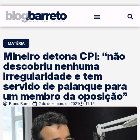
REGRAS DO BLOG
MATÉRIA
Mineiro detona CPI: “não
descobriu nenhuma
irregularidade e tem
servido de palanque para
um membro da oposição”
Bruno Barreto
2 de dezembro de 2021
11:15