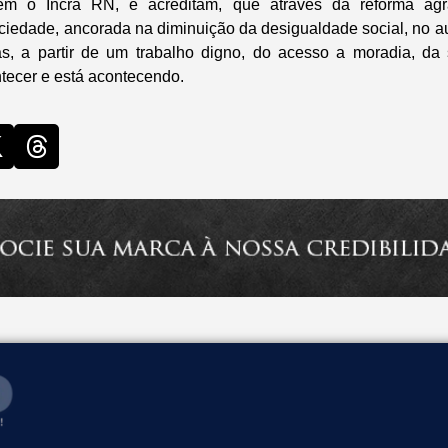
oem o Incra RN, e acreditam, que através da reforma agrá
ciedade, ancorada na diminuição da desigualdade social, no 
s, a partir de um trabalho digno, do acesso a moradia, da 
ntecer e está acontecendo.