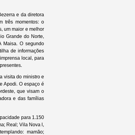
zerra e da diretora
em três momentos: o
es, um maior e melhor
io Grande do Norte,
PA Maisa. O segundo
tilha de informações
imprensa local, para
presentes.
 visita do ministro e
de Apodi. O espaço é
rdeste, que visam o
adora e das famílias
apacidade para 1.150
a; Real; Vila Nova l,
ontemplando: mamão;