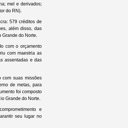
na; mel e derivados;
tor do RN).
cra: 579 créditos de
ues, além disso, das
o Grande do Norte.
ndo com o orçamento
riu com maestria as
as assentadas e das
do com suas missões
derno de metas, para
ocumento foi composto
io Grande do Norte.
 comprometimento e
rantir seu lugar no