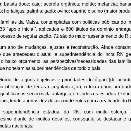
; batata doce; caju; acerola orgânica; melão; melancia; bana
o; hortaliças; galinha; gado; ovino; caprino e suíno (maior produ
amílias da Maísa, contempladas com políticas públicas do In
33 “apoio inicial”, aplicados e 600 títulos de domínio entreg
ocesso de regularização, 72 são do maior assentamento do Ri
um ano de mudanças, ajustes e reconstrução. Ainda conta
no que antecedeu o atual, a superintendência do Incra RN ge
 o baixo orçamento, as perspectivas/necessidades das famíli
que norteiam as superintendências de todo o país.
etorno de alguns objetivos e prioridades do órgão (de acor
mo obtenção de terras e regularização, o Incra criou um ca
e qualificar os serviços da autarquia em todos os estados. O d
ais, tendo apenas dez delas condizentes com a realidade do R
 superintendência estadual do RN, com muito esforço,
mesmo diante de muitos desafios, conseguiu se destacar e ga
metas nacionais: