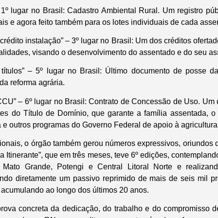
º lugar no Brasil: Cadastro Ambiental Rural. Um registro públ
ais e agora feito também para os lotes individuais de cada ass
rédito instalação” – 3º lugar no Brasil: Um dos créditos ofertad
lidades, visando o desenvolvimento do assentado e do seu a
ítulos” – 5º lugar no Brasil: Último documento de posse da 
da reforma agrária.
CU” – 6º lugar no Brasil: Contrato de Concessão de Uso. Um
ntes do Título de Domínio, que garante a família assentada, o
a e outros programas do Governo Federal de apoio à agricultura 
onais, o órgão também gerou números expressivos, oriundos 
 Itinerante”, que em três meses, teve 6º edições, contemplando 
Mato Grande, Potengi e Central Litoral Norte e realizan
indo diretamente um passivo reprimido de mais de seis mil 
e acumulando ao longo dos últimos 20 anos.
rova concreta da dedicação, do trabalho e do compromisso de