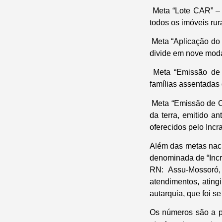
Meta “Lote CAR” – 1
todos os imóveis rur
Meta “Aplicação do c
divide em nove moda
Meta “Emissão de t
famílias assentadas 
Meta “Emissão de C
da terra, emitido a
oferecidos pelo Incr
Além das metas naci
denominada de “Incra
RN: Assu-Mossoró, 
atendimentos, ating
autarquia, que foi s
Os números são a p