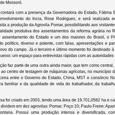
 de Mossoró.
 contará com a presença da Governadora do Estado, Fátima Be
nvolvimento do Incra, Rose Rodrigues, e será realizada 
sita a produção da Agrovila Pomar, possibilitando aos visitant
alidade produtiva dos assentamentos da reforma agrária no R
r assentamento do Estado e um dos maiores do Brasil, o 
 político, diverso e potente, com falas, apresentações e par
povo do campo. Já o terceiro e último momento foi destinado à 
queixo: um espaço para entrevistas rápidas com as autoridades 
o faz parte de uma outra ainda maior, que tem como central, a
 ao centro de testagem de máquinas agrícolas, no município 
ceria entre o Governo do Estado, China, MST e consórcio No
ra familiar e da qualidade de vida do trabalhador, da trabalh
a foi criado em 2003, tendo uma área de 19.701,0582 ha e c
e dividem em dez agrovilas: Pomar; Poço 10; Paulo Freire; Apam
 Montana. Possui uma produção intensa e diversificada, c