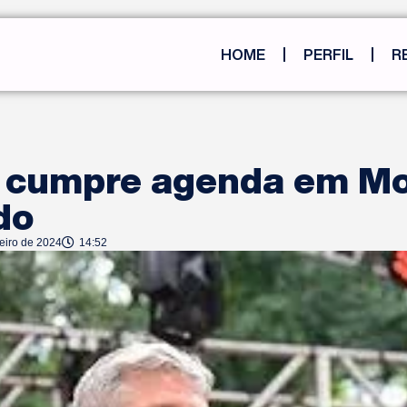
HOME
PERFIL
R
o cumpre agenda em M
do
eiro de 2024
14:52