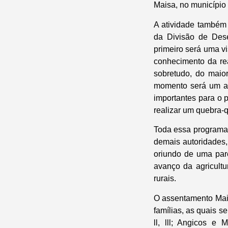
Maisa, no município
A atividade também
da Divisão de Dese
primeiro será uma vi
conhecimento da re
sobretudo, do maio
momento será um ato
importantes para o 
realizar um quebra-
Toda essa programaçã
demais autoridades,
oriundo de uma par
avanço da agricultu
rurais.
O assentamento Mais
famílias, as quais s
ll, lll; Angicos e