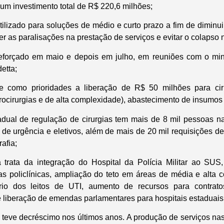
um investimento total de R$ 220,6 milhões;
utilizado para soluções de médio e curto prazo a fim de diminu
er as paralisações na prestação de serviços e evitar o colapso 
reforçado em maio e depois em julho, em reuniões com o min
etta;
e como prioridades a liberação de R$ 50 milhões para ciru
rocirurgias e de alta complexidade), abastecimento de insumo
dual de regulação de cirurgias tem mais de 8 mil pessoas na
de urgência e eletivos, além de mais de 20 mil requisições de
afia;
 trata da integração do Hospital da Polícia Militar ao SUS,
as policlínicas, ampliação do teto em áreas de média e alta
ário dos leitos de UTI, aumento de recursos para contrat
 e liberação de emendas parlamentares para hospitais estaduais 
teve decréscimo nos últimos anos. A produção de serviços na