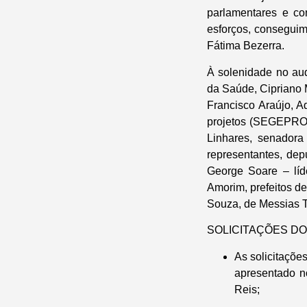
parlamentares e co
esforços, conseguim
Fátima Bezerra.
À solenidade no au
da Saúde, Cipriano M
Francisco Araújo, Ad
projetos (SEGEPRO),
Linhares, senadora
representantes, dep
George Soare – lí
Amorim, prefeitos d
Souza, de Messias T
SOLICITAÇÕES DO
As solicitaçõe
apresentado n
Reis;