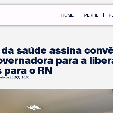
HOME
PERFIL
R
 da saúde assina conv
vernadora para a libe
 para o RN
osto de 2019
16:06