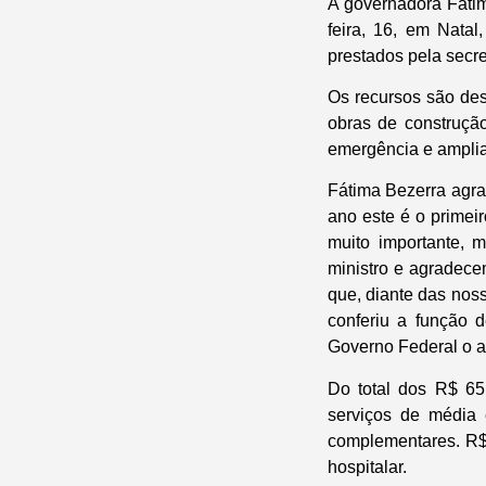
A governadora Fátim
feira, 16, em Nata
prestados pela secr
Os recursos são des
obras de construçã
emergência e ampli
Fátima Bezerra agra
ano este é o primei
muito importante,
ministro e agradece
que, diante das nos
conferiu a função 
Governo Federal o a
Do total dos R$ 65
serviços de média 
complementares. R$ 
hospitalar.