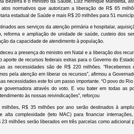
a Bezerra e o ministro da Saúde, Luiz Henrique Mandetta, as
l, atos normativos que autorizam a liberação de R$ 65 milhõ
etaria estadual de Saúde e mais R$ 20 milhões para 51 municíp
tinados aos serviços da atenção primária e hospitalar, aquisi
o, reforma e ampliação de unidade de saúde, custeio dos ser
ação da capacidade de atendimento à população.
deceu a presença do ministro em Natal e a liberação dos recur
ro aporte de recursos federais extras para o Governo do Estad
 mas as necessidades são de R$ 220 milhões. “Recebemos c
mos pela atenção em liberar os recursos”, afirmou a Governad
sas necessidades este foi um passo importante. “O povo do Ri
de governadora através do voto. E vou bater em todas as po
tendimento às nossas reivindicações”, reforçou
 milhões, R$ 35 milhões por ano serão destinados à ampli
e alta complexidade (teto MAC) para financiar internações,
23 milhões serão liberados em três parcelas como adicional pa