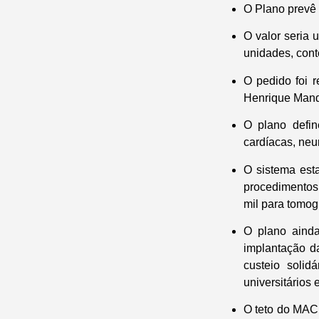
O Plano prevê 
O valor seria 
unidades, cont
O pedido foi 
Henrique Mand
O plano defin
cardíacas, neu
O sistema esta
procedimentos 
mil para tomogr
O plano ainda
implantação d
custeio solid
universitários
O teto do MAC 