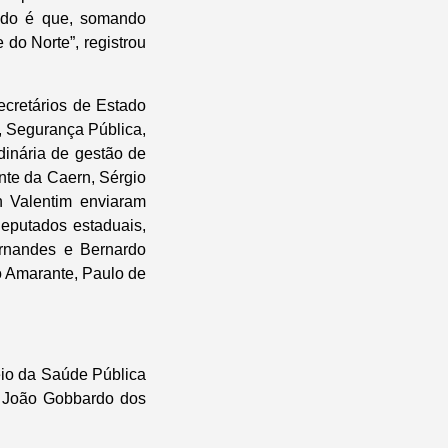
tado é que, somando
do Norte”, registrou
cretários de Estado
a, Segurança Pública,
rdinária de gestão de
nte da Caern, Sérgio
n Valentim enviaram
deputados estaduais,
rnandes e Bernardo
o Amarante, Paulo de
eio da Saúde Pública
, João Gobbardo dos