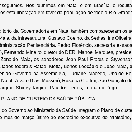
nseguimos. Nos reunimos em Natal e em Brasília, o resul
os esta liberação em favor da população de todo o Rio Grande 
ditório da Governadoria em Natal também compareceram os se
aia, da Infraestrutura, Gustavo Coelho, da Sethas, Iris Oliveir
ministração Penitenciária, Pedro Florêncio, secretaria extrao
 Fernando Mineiro, diretor do DER, Manoel Marques, preside
 Zenaide Maia, os senadores Jean Paul Prates e Styvenso
utados federais Rafael Motta, Benes Leocádio e João Maia, 
der do Governo na Assembleia, Eudiane Macedo, Ubaldo Fe
e Natal, Álvaro Dias, Mossoró, Rosalba Ciarlini, São Gonçalo d
argino, Shirley Targino, Pau dos Ferros, Leonardo Rego.
 PLANO DE CUSTEIO DA SAÚDE PÚBLICA
s do Governo ao Ministério da Saúde integram o Plano de cust
o mês de março último ao secretário executivo do ministério