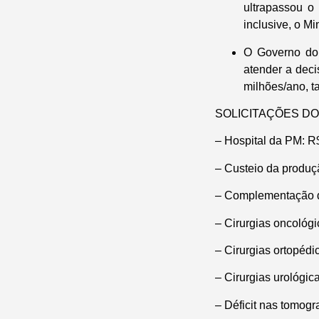
ultrapassou o
inclusive, o M
O Governo do 
atender a deci
milhões/ano, t
SOLICITAÇÕES DO
– Hospital da PM: R
– Custeio da produç
– Complementação do
– Cirurgias oncológ
– Cirurgias ortopédi
– Cirurgias urológic
– Déficit nas tomogr