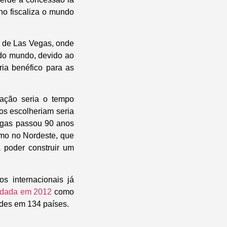
o fiscaliza o mundo
o de Las Vegas, onde
 do mundo, devido ao
ria benéfico para as
mação seria o tempo
os escolheriam seria
egas passou 90 anos
omo no Nordeste, que
 poder construir um
s internacionais já
ndada em 2012
como
ades em 134 países.