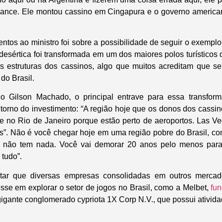
iance. Ele montou cassino em Cingapura e o governo american
tos ao ministro foi sobre a possibilidade de seguir o exempl
desértica foi transformada em um dos maiores polos turísticos
as estruturas dos cassinos, algo que muitos acreditam que se
do Brasil.
o Gilson Machado, o principal entrave para essa transfor
etorno do investimento: “A região hoje que os donos dos cassin
e no Rio de Janeiro porque estão perto de aeroportos. Las V
as”. Não é você chegar hoje em uma região pobre do Brasil, c
e não tem nada. Você vai demorar 20 anos pelo menos para
 tudo”.
ntar que diversas empresas consolidadas em outros mercado
sse em explorar o setor de jogos no Brasil, como a Melbet,
fu
gigante conglomerado cypriota 1X Corp N.V., que possui ativid