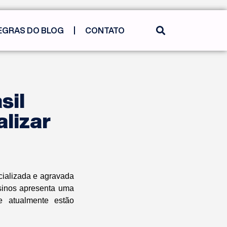
EGRAS DO BLOG
CONTATO
sil
lizar
cializada e agravada
sinos apresenta uma
ue atualmente estão