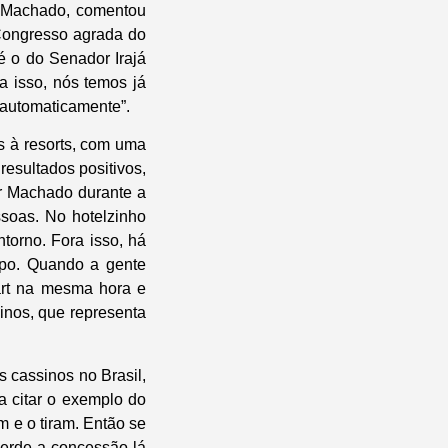
n Machado, comentou
 Congresso agrada do
é o do Senador Irajá
a isso, nós temos já
 automaticamente”.
s à resorts, com uma
resultados positivos,
or Machado durante a
soas. No hotelzinho
torno. Fora isso, há
mpo. Quando a gente
art na mesma hora e
inos, que representa
 cassinos no Brasil,
 a citar o exemplo do
m e o tiram. Então se
perde a concessão lá