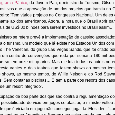
ograma Pânico
, da Jovem Pan, o ministro do Turismo, Gilso
ositivos que a aprovação de um dos projetos que tramita no
nceiro: “Tem vários projetos no Congresso Nacional. Um deles 
ante ao dos americanos. Agora, a hora que o Brasil abrir par
ais de US$ 30 bilhões para serem investidos no Brasil assim…
ministro se refere prevê a implementação de cassino associado
ra o turismo, um modelo que já existe nos Estados Unidos com 
o The Venetian, do grupo Las Vegas Sands, que foi citado p
têm um centro de convenções que roda por semana 180 mil pes
e só tem onze mil quartos. Mas ele lota todos os hotéis no en
 restaurantes e dois teatros que fazem shows ao mesmo te
ois shows, ao mesmo tempo, do Willie Nelson e do Rod Stew
os. Sem contar as piscinas… E tem a parte dos resorts dos cass
de um resort integrado”.
upação de boa parte dos que são contra a regulamentação dos
ossibilidade do vício em jogos se alastrar, o ministro voltou
e que é viciado em jogo não consegue jogar lá. Eles identifica
 aqui ou na Argentina e fizerem uma coisa errada aqui, ele 