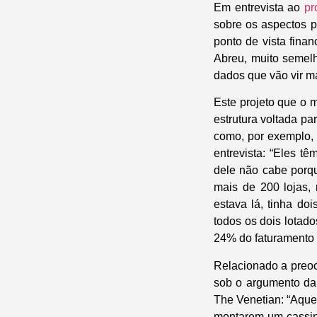
Em entrevista ao
pr
sobre os aspectos p
ponto de vista fina
Abreu, muito semelh
dados que vão vir m
Este projeto que o 
estrutura voltada pa
como, por exemplo, 
entrevista: “Eles 
dele não cabe porqu
mais de 200 lojas,
estava lá, tinha d
todos os dois lotad
24% do faturamento 
Relacionado a preoc
sob o argumento da p
The Venetian: “Aquel
montarem um cassino