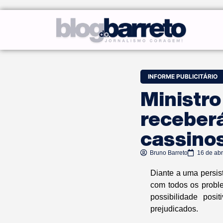
INFORME PUBLICITÁRIO
Ministro
receberá
cassino
Bruno Barreto
16 de abr
Diante a uma persis
com todos os probl
possibilidade posi
prejudicados.