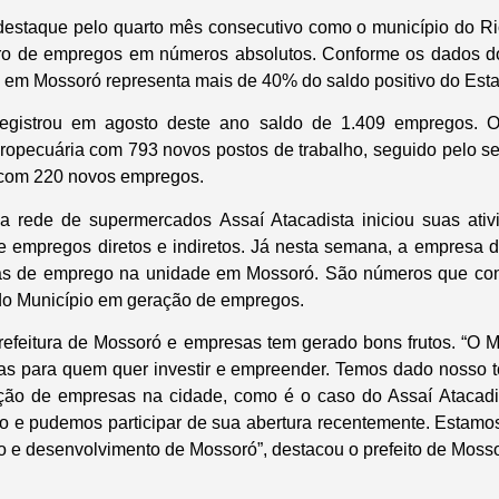
estaque pelo quarto mês consecutivo como o município do Ri
ro de empregos em números absolutos. Conforme os dados d
 em Mossoró representa mais de 40% do saldo positivo do Est
registrou em agosto deste ano saldo de 1.409 empregos. O
gropecuária com 793 novos postos de trabalho, seguido pelo s
 com 220 novos empregos.
a rede de supermercados Assaí Atacadista iniciou suas ati
 empregos diretos e indiretos. Já nesta semana, a empresa 
as de emprego na unidade em Mossoró. São números que con
do Município em geração de empregos.
Prefeitura de Mossoró e empresas tem gerado bons frutos. “O 
tas para quem quer investir e empreender. Temos dado nosso t
ação de empresas na cidade, como é o caso do Assaí Atacadis
io e pudemos participar de sua abertura recentemente. Esta
 e desenvolvimento de Mossoró”, destacou o prefeito de Mosso