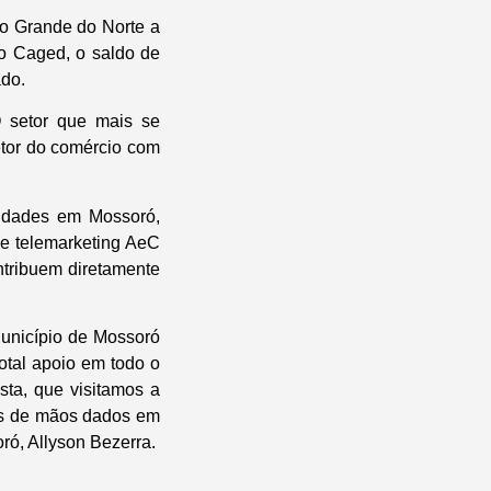
o Grande do Norte a
o Caged, o saldo de
ado.
 setor que mais se
etor do comércio com
vidades em Mossoró,
de telemarketing AeC
tribuem diretamente
Município de Mossoró
otal apoio em todo o
ta, que visitamos a
mos de mãos dados em
ró, Allyson Bezerra.