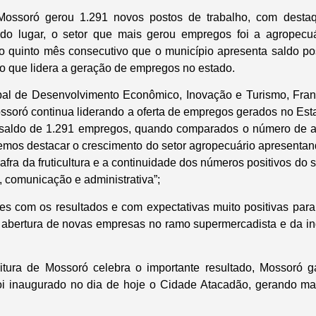
Mossoró gerou 1.291 novos postos de trabalho, com destaq
do lugar, o setor que mais gerou empregos foi a agropec
 o quinto mês consecutivo que o município apresenta saldo po
ro que lidera a geração de empregos no estado.
pal de Desenvolvimento Econômico, Inovação e Turismo, Frank
ssoró continua liderando a oferta de empregos gerados no Es
 saldo de 1.291 empregos, quando comparados o número de a
mos destacar o crescimento do setor agropecuário apresentan
safra da fruticultura e a continuidade dos números positivos do 
, comunicação e administrativa”;
zes com os resultados e com expectativas muito positivas par
abertura de novas empresas no ramo supermercadista e da indú
itura de Mossoró celebra o importante resultado, Mossoró
i inaugurado no dia de hoje o Cidade Atacadão, gerando m
.