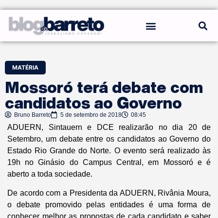
REGRAS DO BLOG
MATÉRIA
Mossoró terá debate com
candidatos ao Governo
Bruno Barreto
5 de setembro de 2018
08:45
ADUERN, Sintauern e DCE realizarão no dia 20 de
Setembro, um debate entre os candidatos ao Governo do
Estado Rio Grande do Norte. O evento será realizado às
19h no Ginásio do Campus Central, em Mossoró e é
aberto a toda sociedade.
De acordo com a Presidenta da ADUERN, Rivânia Moura,
o debate promovido pelas entidades é uma forma de
conhecer melhor as propostas de cada candidato e saber