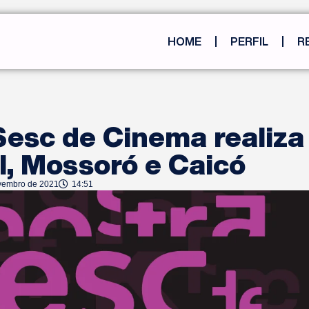
HOME
PERFIL
R
Sesc de Cinema realiza
l, Mossoró e Caicó
vembro de 2021
14:51