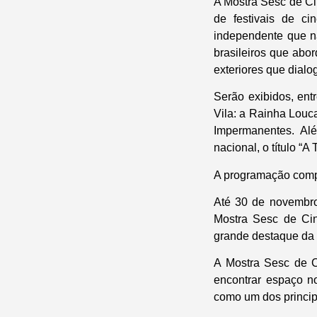
A Mostra Sesc de Ci
de festivais de ci
independente que nã
brasileiros que abo
exteriores que dialo
Serão exibidos, ent
Vila: a Rainha Louc
Impermanentes. Al
nacional, o título “
A programação compl
Até 30 de novembro,
Mostra Sesc de Cin
grande destaque da e
A Mostra Sesc de C
encontrar espaço no
como um dos princip