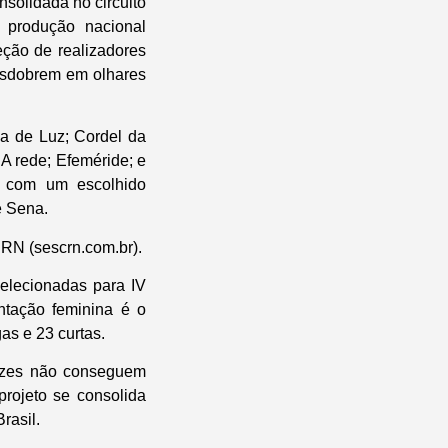
solidada no circuito
a produção nacional
eção de realizadores
desdobrem em olhares
ça de Luz; Cordel da
A rede; Efeméride; e
u com um escolhido
e Sena.
RN (sescrn.com.br).
selecionadas para IV
ntação feminina é o
as e 23 curtas.
vezes não conseguem
projeto se consolida
rasil.