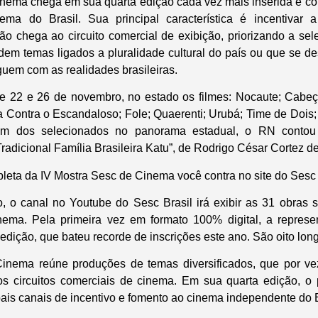
nema chega em sua quarta edição cada vez mais inserida e con
nema do Brasil. Sua principal característica é incentivar 
o chega ao circuito comercial de exibição, priorizando a sel
rdem temas ligados a pluralidade cultural do país ou que se 
guem com as realidades brasileiras.
re 22 e 26 de novembro, no estado os filmes: Nocaute; Cabe
a Contra o Escandaloso; Fole; Quaerenti; Urubá; Time de Dois; 
ém dos selecionados no panorama estadual, o RN conto
A Tradicional Família Brasileira Katu”, de Rodrigo César Cortez d
eta da IV Mostra Sesc de Cinema você contra no site do Sesc 
 o canal no Youtube do Sesc Brasil irá exibir as 31 obras 
ema. Pela primeira vez em formato 100% digital, a represe
dição, que bateu recorde de inscrições este ano. São oito long
inema reúne produções de temas diversificados, que por 
s circuitos comerciais de cinema. Em sua quarta edição, o 
ais canais de incentivo e fomento ao cinema independente do B