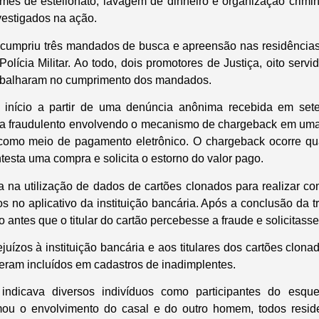
mes de estelionato, lavagem de dinheiro e organização crim
estigados na ação.
cumpriu três mandados de busca e apreensão nas residências
Polícia Militar. Ao todo, dois promotores de Justiça, oito ser
 trabalharam no cumprimento dos mandados.
e início a partir de uma denúncia anônima recebida em se
a fraudulento envolvendo o mecanismo de chargeback em uma i
 como meio de pagamento eletrônico. O chargeback ocorre qu
ntesta uma compra e solicita o estorno do valor pago.
 na utilização de dados de cartões clonados para realizar c
s no aplicativo da instituição bancária. Após a conclusão da t
o antes que o titular do cartão percebesse a fraude e solicitasse
uízos à instituição bancária e aos titulares dos cartões clon
 eram incluídos em cadastros de inadimplentes.
 indicava diversos indivíduos como participantes do esq
rmou o envolvimento do casal e do outro homem, todos resid