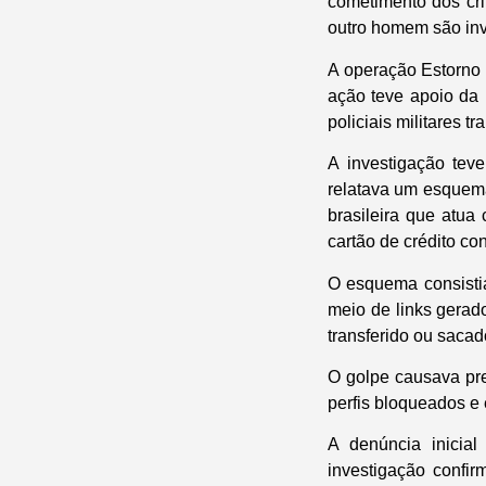
cometimento dos cri
outro homem são inv
A operação Estorno 
ação teve apoio da 
policiais militares
A investigação tev
relatava um esquem
brasileira que atua
cartão de crédito co
O esquema consistia
meio de links gerado
transferido ou sacad
O golpe causava prej
perfis bloqueados e
A denúncia inicial
investigação confi