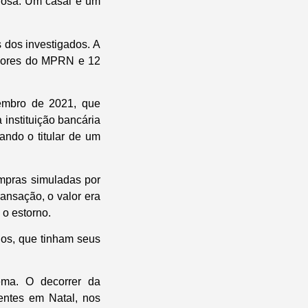
inosa. Um casal e um
 dos investigados. A
vidores do MPRN e 12
tembro de 2021, que
nstituição bancária
ando o titular de um
ompras simuladas por
ransação, o valor era
 o estorno.
ados, que tinham seus
uema. O decorrer da
entes em Natal, nos