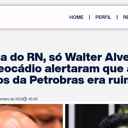
HOME
PERFIL
R
ta do RN, só Walter Alv
eocádio alertaram que
os da Petrobras era rui
tembro de 2023
05:09