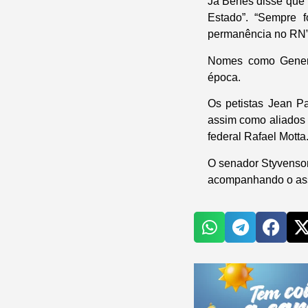
Já Benes disse que
Estado”. “Sempre 
permanência no RN”
Nomes como Genera
época.
Os petistas Jean Pa
assim como aliados 
federal Rafael Motta
O senador Styvenson
acompanhando o as