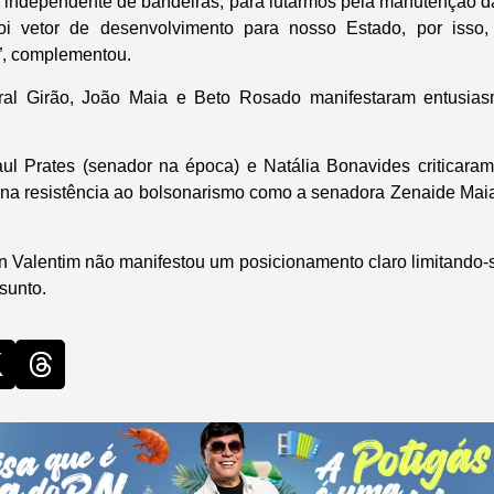
 “independente de bandeiras, para lutarmos pela manutenção 
foi vetor de desenvolvimento para nosso Estado, por isso
, complementou.
l Girão, João Maia e Beto Rosado manifestaram entusias
ul Prates (senador na época) e Natália Bonavides criticara
na resistência ao bolsonarismo como a senadora Zenaide Mai
.
 Valentim não manifestou um posicionamento claro limitando-s
sunto.