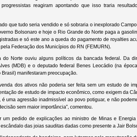
 progressistas reagiram apontando que isso traria resultad
ado que tudo seria vendido e só sobraria o inexplorado Campo
overno Bolsonaro e hoje o Rio Grande do Norte paga a gasolin
gistradas e só este ano a queda do pagamento de royalties a
 pela Federação dos Municípios do RN (FEMURN).
do Norte ouviu alguns políticos da bancada federal. Da dir
Alves (MDB) e o deputado federal Benes Leocádio (na époc
 Brasil) manifestaram preocupação.
 venda dos ativos não poderia ser feita sem um estudo de im
esentação de estudo de impacto econômico, como exigem da C
, é uma agressão inadmissível ao povo potiguar, e não podemo
ecisão sem maior importância”, comentou.
r um pedido de explicações ao ministro de Minas e Energia
 escândalo das joias sauditas dadas como presente a Jair Bols