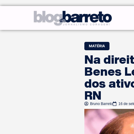
MATÉRIA
Na direi
Benes L
dos ativ
RN
Bruno Barreto
16 de se