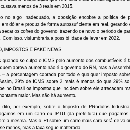
 custava menos de 3 reais em 2015.
o no algo inadequado, a oposição encobre a política de 
a em dólar e produz de forma autossuficiente em real, gerando 
ta secar os cofres do governo, trazendo de novo o período de pa
s. Com isso, vislumbraria a possibilidade de levar em 2022.
, IMPOSTOS E FAKE NEWS
s quando se culpa o ICMS pelo aumento dos combustíveis é f
ro, quem aprova aumento não é o governo do RN, mas a Assemblei
s – a porcentagem cobrada por todo e qualquer imposto sobre
. Assim, 29% de ICMS sobre 2 reais é menos do que 29% so
be no Brasil os impostos que incidem sobre ele arrecadam mai
m montante maior. Mas não há aumento.
ito, por exemplo, sobre o Imposto de PRodutos Industria
pagamos em um carro ou IPTU (da prefeitura) que pagamos
e a mesma. Mas o IPI sobre um carro mais caro será de valor
sse menos, mas a taxa segue inalterada.