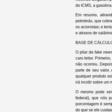
do ICMS, a gasolina
Em resumo, atirand
petrobrás, que cobr
os acionistas; e ten
e atrasos de salário
BASE DE CÁLCULO
O pilar da fake new
caro leitor. Primei
não ocorreu. Depoi
parte de seu valor
qualquer produto so
irá incidir sobre u
O mesmo pode ser d
federal), que nós 
porcentagem é sempr
do que se ele custa