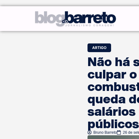
ARTIGO
Não há s
culpar 
combustí
queda d
salários
público
Bruno Barreto
26 de se