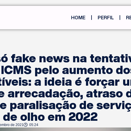
HOME
PERFIL
R
ó fake news na tentati
o ICMS pelo aumento do
veis: a ideia é forçar 
e arrecadação, atraso 
 e paralisação de servi
s de olho em 2022
tembro de 2021
05:24