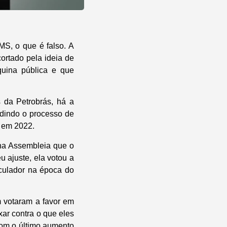
MS, o que é falso. A
ortado pela ideia de
quina pública e que
 da Petrobrás, há a
edindo o processo de
e em 2022.
na Assembleia que o
u ajuste, ela votou a
iculador na época do
m votaram a favor em
xar contra o que eles
com o último aumento