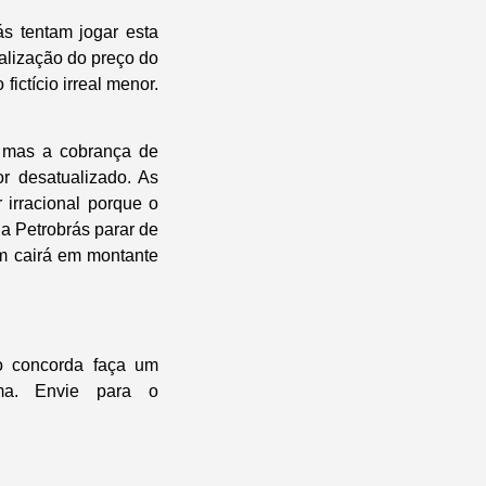
s tentam jogar esta
ualização do preço do
ictício irreal menor.
, mas a cobrança de
r desatualizado. As
 irracional porque o
 a Petrobrás parar de
ém cairá em montante
o concorda faça um
ma. Envie para o