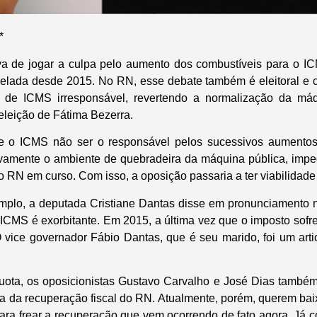
*
va de jogar a culpa pelo aumento dos combustíveis para o IC
elada desde 2015. No RN, esse debate também é eleitoral e c
 de ICMS irresponsável, revertendo a normalização da má
eeleição de Fátima Bezerra.
 o ICMS não ser o responsável pelos sucessivos aumentos
novamente o ambiente de quebradeira da máquina pública, imp
o RN em curso. Com isso, a oposição passaria a ter viabilidad
emplo, a deputada Cristiane Dantas disse em pronunciamento 
 ICMS é exorbitante. Em 2015, a última vez que o imposto sofre
 vice governador Fábio Dantas, que é seu marido, foi um art
íquota, os oposicionistas Gustavo Carvalho e José Dias també
iva da recuperação fiscal do RN. Atualmente, porém, querem bai
a frear a recuperação que vem ocorrendo de fato agora. Já 