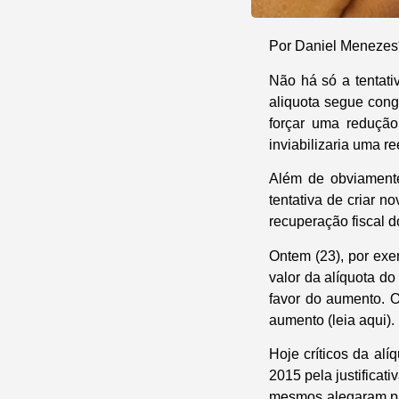
Por Daniel Menezes
Não há só a tentati
aliquota segue cong
forçar uma redução
inviabilizaria uma r
Além de obviamente
tentativa de criar 
recuperação fiscal d
Ontem (23), por ex
valor da alíquota do
favor do aumento. O
aumento (leia aqui).
Hoje críticos da al
2015 pela justificat
mesmos alegaram par