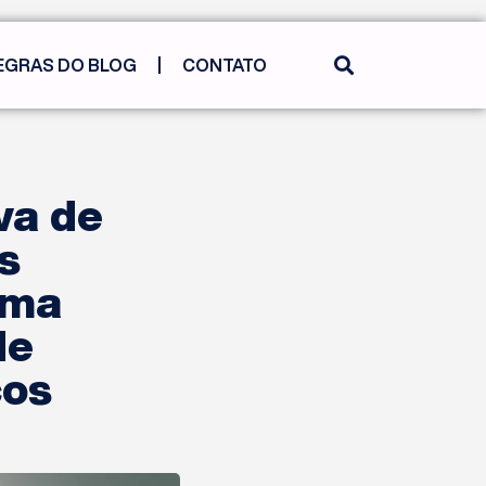
EGRAS DO BLOG
CONTATO
va de
s
uma
de
ços