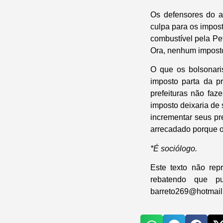
Os defensores do a
culpa para os impost
combustível pela Pet
Ora, nenhum imposto
O que os bolsonari
imposto parta da p
prefeituras não faz
imposto deixaria de 
incrementar seus pr
arrecadado porque 
*É sociólogo.
Este texto não re
rebatendo que p
barreto269@hotmai