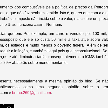
umento dos combustíveis pela política de preços da Petrobrá
os, o que não faz nenhum sentido. Isto é, querer que com a at
robrás, o imposto não incida sobre o valor, mas sobre um preço f
 no Brasil funciona assim. Nenhum.
stas querem. Por exemplo, um carro é vendido por 100 mil
ressuposto que ele só custa 50 mil e a taxa atue sobre valo
em, os estados e muito menos o governo federal. Além de ser
seguir a inflação, é também ilegal pois que inconstitucional. Se
eços e até diminuir a tarifa, consequentemente o ICMS tamb
os 29% abaterão sobre menor montante.
presenta necessariamente a mesma opinião do blog. Se nã
ublicaremos como uma segunda opinião sobre o te
l.com e
bruno.269@gmail.com
.