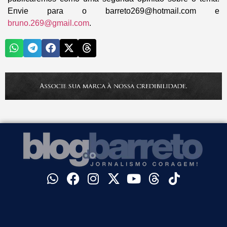
Envie para o barreto269@hotmail.com e
bruno.269@gmail.com
.