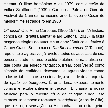
cinema. O filme homônimo é de 1979, com direção de
Volker Schlöndorff (1939-). Ganhou a Palma de Ouro do
Festival de Cannes no mesmo ano. E levou o Oscar de
melhor filme estrangeiro em 1980.
O “nosso” Otto Maria Carpeaux (1900-1978), em “A história
concisa da literatura alemã” (Faro Editorial, 2013), já fazia
rasgados elogios ao autor e sua obra: “Satírico autêntico é
Günter Grass. Seu romance
Die Blechtrommel
(O Tambor),
repelente e agressivo, já revelou todos os aspectos de sua
personalidade literária: o estilo brutalmente naturalista em
que conta um enredo fantástico, irreal, possível só como
símbolo da realidade detestada; a agressividade contra
todos os tabus caros à sociedade; a vontade do anarquista
de
épater le bourgeois
. É uma farsa exuberantemente
cômica e exuberantemente trágica”. E chama a nossa
atenção para o terceiro título da trilogia: “Tudo isso
caracteriza também o romance
Hundejahre
(Anos de Cão),
que fez logo sensação na Alemanha e no estrangeiro.