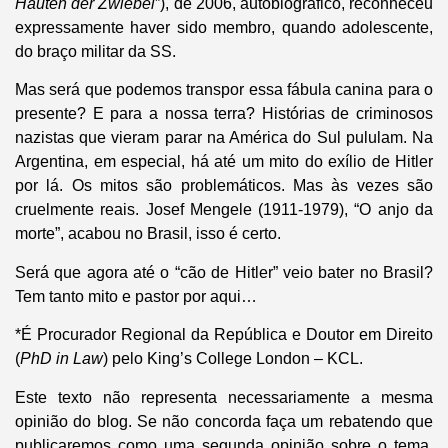
Häuten der Zwiebel
”), de 2006, autobiográfico, reconheceu
expressamente haver sido membro, quando adolescente,
do braço militar da SS.
Mas será que podemos transpor essa fábula canina para o
presente? E para a nossa terra? Histórias de criminosos
nazistas que vieram parar na América do Sul pululam. Na
Argentina, em especial, há até um mito do exílio de Hitler
por lá. Os mitos são problemáticos. Mas às vezes são
cruelmente reais. Josef Mengele (1911-1979), “O anjo da
morte”, acabou no Brasil, isso é certo.
Será que agora até o “cão de Hitler” veio bater no Brasil?
Tem tanto mito e pastor por aqui…
*
É Procurador Regional da República e Doutor em Direito
(
PhD in Law
) pelo King’s College London – KCL.
Este texto não representa necessariamente a mesma
opinião do blog. Se não concorda faça um rebatendo que
publicaremos como uma segunda opinião sobre o tema.