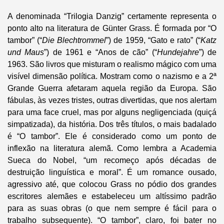
A denominada “Trilogia Danzig” certamente representa o
ponto alto na literatura de Günter Grass. É formada por “O
tambor” (“
Die Blechtrommel
”) de 1959, “Gato e rato” (“
Katz
und Maus
”) de 1961 e “Anos de cão” (“
Hundejahre
”) de
1963. São livros que misturam o realismo mágico com uma
visível dimensão política. Mostram como o nazismo e a 2ª
Grande Guerra afetaram aquela região da Europa. São
fábulas, às vezes tristes, outras divertidas, que nos alertam
para uma face cruel, mas por alguns negligenciada (quiçá
simpatizada), da história. Dos três títulos, o mais badalado
é “O tambor”. Ele é considerado como um ponto de
inflexão na literatura alemã. Como lembra a Academia
Sueca do Nobel, “um recomeço após décadas de
destruição linguística e moral”. É um romance ousado,
agressivo até, que colocou Grass no pódio dos grandes
escritores alemães e estabeleceu um altíssimo padrão
para as suas obras (o que nem sempre é fácil para o
trabalho subsequente). “O tambor”, claro, foi bater no