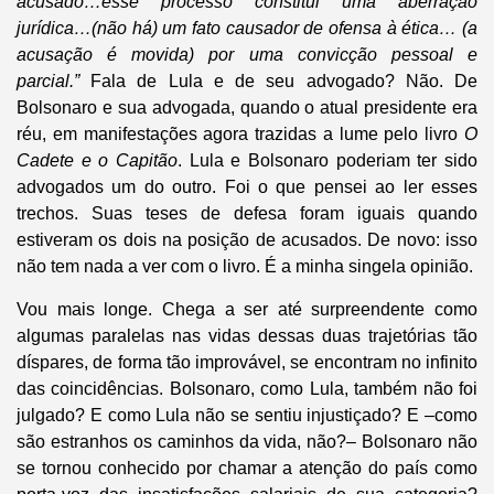
acusado…esse processo constitui uma aberração
jurídica…(não há) um fato causador de ofensa à ética… (a
acusação é movida) por uma convicção pessoal e
parcial.”
Fala de Lula e de seu advogado? Não. De
Bolsonaro e sua advogada, quando o atual presidente era
réu, em manifestações agora trazidas a lume pelo livro
O
Cadete e o Capitão
. Lula e Bolsonaro poderiam ter sido
advogados um do outro. Foi o que pensei ao ler esses
trechos. Suas teses de defesa foram iguais quando
estiveram os dois na posição de acusados. De novo: isso
não tem nada a ver com o livro. É a minha singela opinião.
Vou mais longe. Chega a ser até surpreendente como
algumas paralelas nas vidas dessas duas trajetórias tão
díspares, de forma tão improvável, se encontram no infinito
das coincidências. Bolsonaro, como Lula, também não foi
julgado? E como Lula não se sentiu injustiçado? E –como
são estranhos os caminhos da vida, não?– Bolsonaro não
se tornou conhecido por chamar a atenção do país como