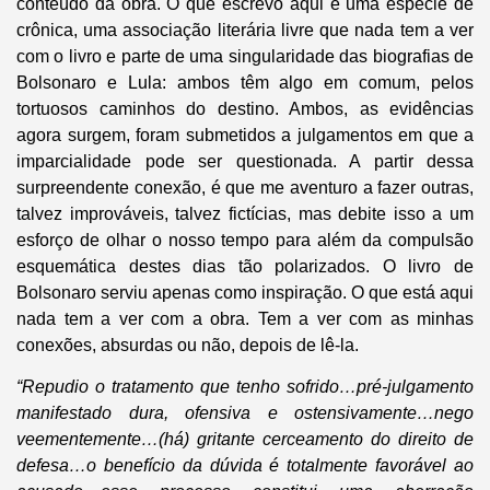
conteúdo da obra. O que escrevo aqui é uma espécie de
crônica, uma associação literária livre que nada tem a ver
com o livro e parte de uma singularidade das biografias de
Bolsonaro e Lula: ambos têm algo em comum, pelos
tortuosos caminhos do destino. Ambos, as evidências
agora surgem, foram submetidos a julgamentos em que a
imparcialidade pode ser questionada. A partir dessa
surpreendente conexão, é que me aventuro a fazer outras,
talvez improváveis, talvez fictícias, mas debite isso a um
esforço de olhar o nosso tempo para além da compulsão
esquemática destes dias tão polarizados. O livro de
Bolsonaro serviu apenas como inspiração. O que está aqui
nada tem a ver com a obra. Tem a ver com as minhas
conexões, absurdas ou não, depois de lê-la.
“Repudio o tratamento que tenho sofrido…pré-julgamento
manifestado dura, ofensiva e ostensivamente…nego
veementemente…(há) gritante cerceamento do direito de
defesa…o benefício da dúvida é totalmente favorável ao