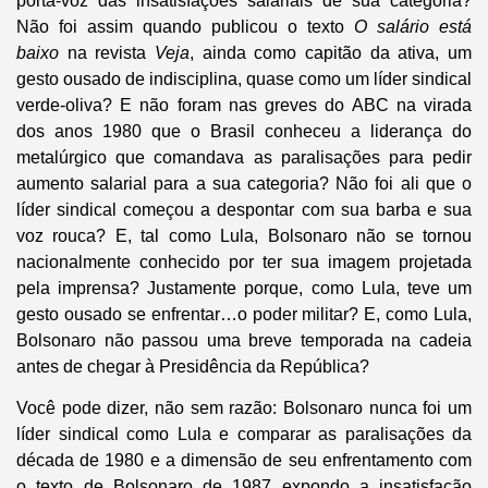
porta-voz das insatisfações salariais de sua categoria?
Não foi assim quando publicou o texto
O salário está
baixo
na revista
Veja
, ainda como capitão da ativa, um
gesto ousado de indisciplina, quase como um líder sindical
verde-oliva? E não foram nas greves do ABC na virada
dos anos 1980 que o Brasil conheceu a liderança do
metalúrgico que comandava as paralisações para pedir
aumento salarial para a sua categoria? Não foi ali que o
líder sindical começou a despontar com sua barba e sua
voz rouca? E, tal como Lula, Bolsonaro não se tornou
nacionalmente conhecido por ter sua imagem projetada
pela imprensa? Justamente porque, como Lula, teve um
gesto ousado se enfrentar…o poder militar? E, como Lula,
Bolsonaro não passou uma breve temporada na cadeia
antes de chegar à Presidência da República?
Você pode dizer, não sem razão: Bolsonaro nunca foi um
líder sindical como Lula e comparar as paralisações da
década de 1980 e a dimensão de seu enfrentamento com
o texto de Bolsonaro de 1987 expondo a insatisfação