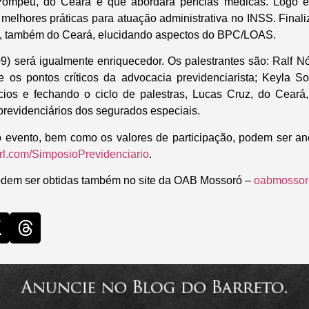
o Pompeu, do Ceará e que abordará perícias médicas. Logo 
 melhores práticas para atuação administrativa no INSS. Finali
, também do Ceará, elucidando aspectos do BPC/LOAS.
9) será igualmente enriquecedor. Os palestrantes são: Ralf N
e os pontos críticos da advocacia previdenciarista; Keyla 
ícios e fechando o ciclo de palestras, Lucas Cruz, do Ceará
previdenciários dos segurados especiais.
o evento, bem como os valores de participação, podem ser an
url.com/SimposioPrevidenciario
.
odem ser obtidas também no site da OAB Mossoró –
oabmossoro