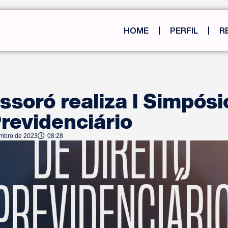
HOME
PERFIL
R
soró realiza I Simpósi
Previdenciário
embro de 2023
08:28