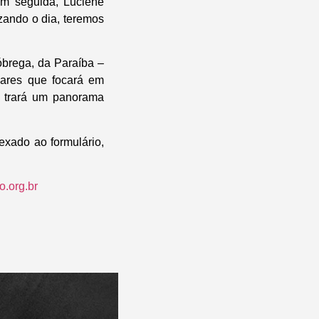
em seguida, Luciene
zando o dia, teremos
óbrega, da Paraíba –
Soares que focará em
, trará um panorama
exado ao formulário,
.org.br