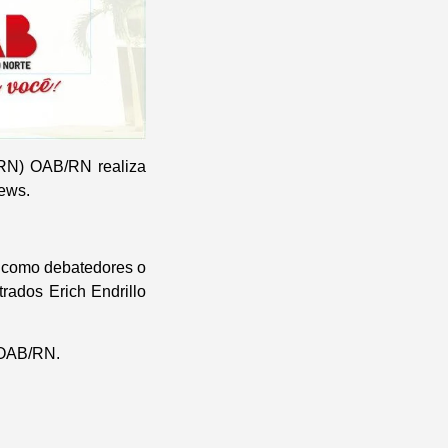
RN) OAB/RN realiza
news.
 como debatedores o
rados Erich Endrillo
 OAB/RN.