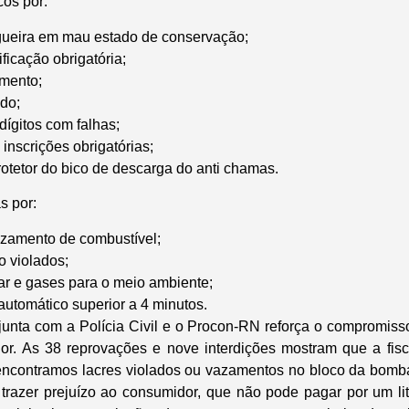
os por:
eira em mau estado de conservação;
ficação obrigatória;
mento;
ado;
dígitos com falhas;
nscrições obrigatórias;
otetor do bico de descarga do anti chamas.
s por:
amento de combustível;
o violados;
ar e gases para o meio ambiente;
utomático superior a 4 minutos.
junta com a Polícia Civil e o Procon-RN reforça o compromis
r. As 38 reprovações e nove interdições mostram que a fisc
encontramos lacres violados ou vazamentos no bloco da bomba
trazer prejuízo ao consumidor, que não pode pagar por um li