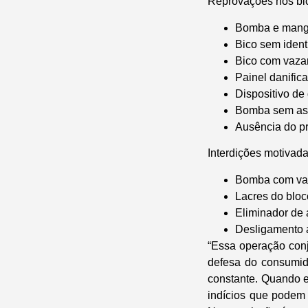
Reprovações nos bic
Bomba e mangu
Bico sem identi
Bico com vaza
Painel danific
Dispositivo de 
Bomba sem as i
Ausência do pr
Interdições motivada
Bomba com vaz
Lacres do bloc
Eliminador de 
Desligamento a
“Essa operação con
defesa do consumido
constante. Quando 
indícios que podem 