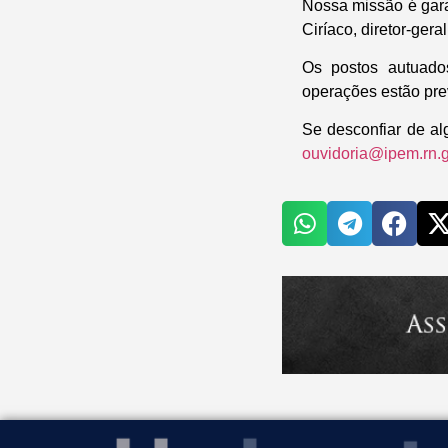
Nossa missão é garan
Ciríaco, diretor-ger
Os postos autuado
operações estão pre
Se desconfiar de al
ouvidoria@ipem.rn.g