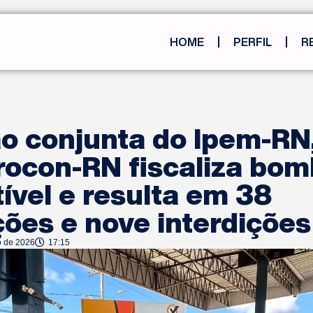
HOME
PERFIL
R
 conjunta do Ipem-RN,
Procon-RN fiscaliza bo
vel e resulta em 38
ões e nove interdições
o de 2026
17:15