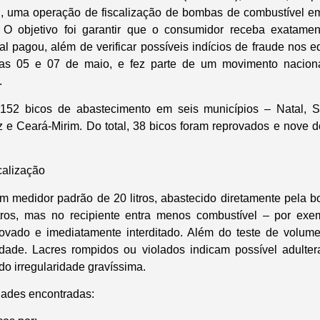
N, uma operação de fiscalização de bombas de combustível em
 O objetivo foi garantir que o consumidor receba exatame
al pagou, além de verificar possíveis indícios de fraude nos 
ias 05 e 07 de maio, e fez parte de um movimento nacion
.
 152 bicos de abastecimento em seis municípios – Natal, 
 e Ceará-Mirim. Do total, 38 bicos foram reprovados e nove
calização
 um medidor padrão de 20 litros, abastecido diretamente pela 
ros, mas no recipiente entra menos combustível – por exemp
ovado e imediatamente interditado. Além do teste de volume,
ilidade. Lacres rompidos ou violados indicam possível adult
ndo irregularidade gravíssima.
idades encontradas: