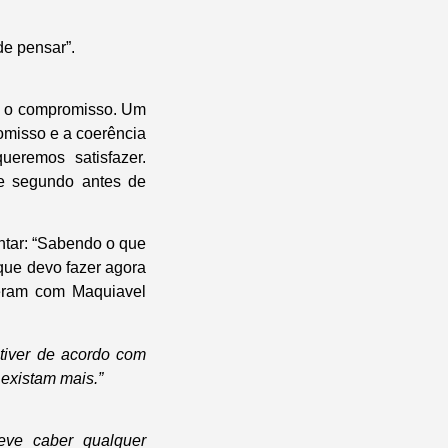
de pensar”.
s o compromisso. Um
misso e a coerência
eremos satisfazer.
e segundo antes de
ntar: “Sabendo o que
que devo fazer agora
deram com Maquiavel
tiver de acordo com
existam mais.”
eve caber qualquer