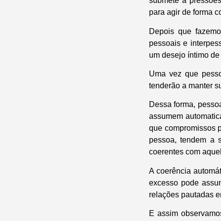
submete a pressões 
para agir de forma c
Depois que fazemo
pessoais e interpe
um desejo íntimo de
Uma vez que pesso
tenderão a manter s
Dessa forma, pesso
assumem automatica
que compromissos pú
pessoa, tendem a s
coerentes com aquel
A coerência automát
excesso pode assumi
relações pautadas em
E assim observamos