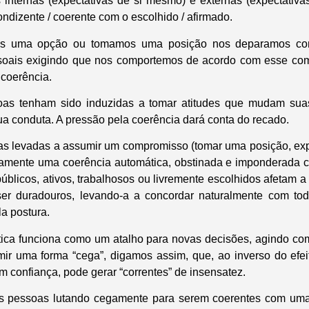
internas (expectativas de si mesmo) e externas (expectativ
ondizente / coerente com o escolhido / afirmado.
s uma opção ou tomamos uma posição nos deparamos com
ssoais exigindo que nos comportemos de acordo com esse co
 coerência.
as tenham sido induzidas a tomar atitudes que mudam suas
ua conduta. A pressão pela coerência dará conta do recado.
as levadas a assumir um compromisso (tomar uma posição, exp
mente uma coerência automática, obstinada e imponderada co
blicos, ativos, trabalhosos ou livremente escolhidos afetam
er duradouros, levando-a a concordar naturalmente com t
a postura.
ica funciona como um atalho para novas decisões, agindo co
r uma forma “cega”, digamos assim, que, ao inverso do efei
 confiança, pode gerar “correntes” de insensatez.
 pessoas lutando cegamente para serem coerentes com uma e