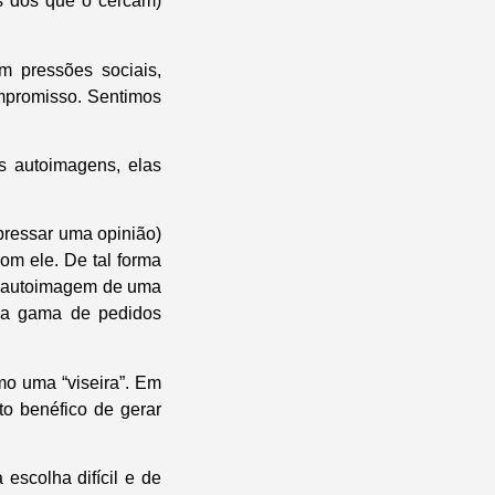
as dos que o cercam)
 pressões sociais,
mpromisso. Sentimos
 autoimagens, elas
ressar uma opinião)
m ele. De tal forma
 a autoimagem de uma
oda gama de pedidos
mo uma “viseira”. Em
to benéfico de gerar
scolha difícil e de