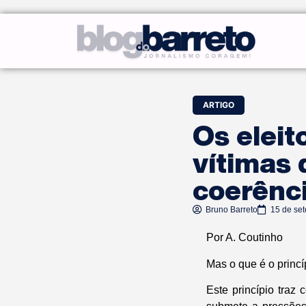
ARTIGO
Os eleit
vítimas 
coerênc
Bruno Barreto
15 de se
Por A. Coutinho
Mas o que é o princ
Este princípio tra