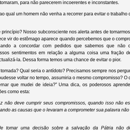
tomaram, para não parecerem incoerentes e inconstantes.
ao qual um homem não venha a recorrer para evitar o trabalho 
 princípio? Nosso subconsciente nos alerta antes de tomarmo
rece vir do estômago aparece quando percebemos que o compro
nando a concordar com pedidos que sabemos que não qu
ssos sentimentos em relação a alguma coisa uma fração d
tualizá-la. Dessa forma temos uma chance de evitar o pior.
oi tomada? Qual seria o antídoto? Precisamos sempre nos pergu
 pudesse voltar no tempo, assumiria o mesmo compromisso? O 
ernar que mudei de ideia?” Uma dica, os poderosos apren
ões como esta:
z não deve cumprir seus compromissos, quando isso não es
uando as causas que o levaram a comprometer sua palavra não 
de tomar uma decisão sobre a salvação da Pátria não d