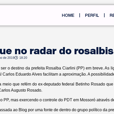
HOME
PERFIL
R
ue no radar do rosalbi
ho de 2019
18:20
er o destino da prefeita Rosalba Ciarlini (PP) em breve. As li
al Carlos Eduardo Alves facilitam a aproximação. A possibilida
ica meio que refém do ex-deputado federal Betinho Rosado que 
 Carlos Augusto Rosado.
no PP, mas exercendo o controle do PDT em Mossoró através de
assada ao Blog por uma fonte de dentro do grupo político da pref