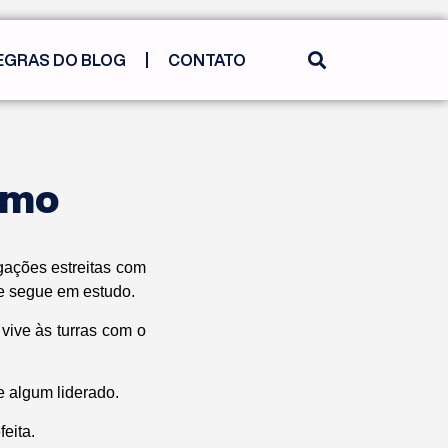
EGRAS DO BLOG
CONTATO
smo
gações estreitas com
de segue em estudo.
vive às turras com o
 algum liderado.
eita.