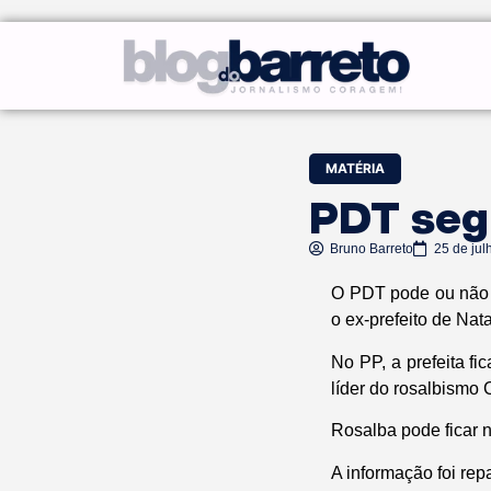
MATÉRIA
PDT seg
Bruno Barreto
25 de jul
O PDT pode ou não s
o ex-prefeito de Nat
No PP, a prefeita f
líder do rosalbismo
Rosalba pode ficar 
A informação foi rep