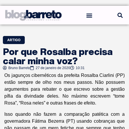
REGRAS DO BLOG
ARTIGO
Por que Rosalba precisa
calar minha voz?
Bruno Barreto
27 de janeiro de 2020
10:31
Os jagunços cibernéticos da prefeita Rosalba Ciarlini (PP)
estão sempre de olho nos meus passos. Não possuem
argumentos para rebater o que escrevo sobre a gestão
pífia da divindade deles. No máximo escrevem “tome
Rosa”, “Rosa neles” e outras frases de efeito.
Isso quando não fazem a comparação patética com a
governadora Fátima Bezerra (PT) usando cobranças que
não passam de um mero fetiche que sempre que tenho