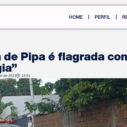
HOME
PERFIL
R
de Pipa é flagrada co
ia”
ho de 2023
16:51