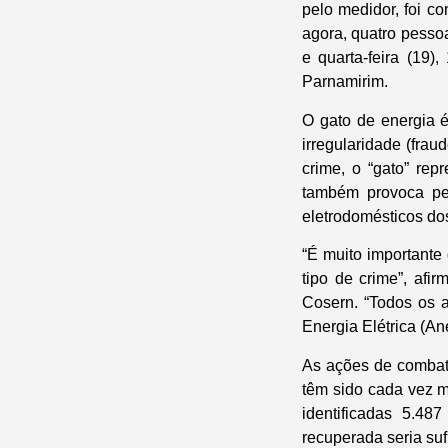
pelo medidor, foi co
agora, quatro pessoa
e quarta-feira (19)
Parnamirim.
O gato de energia é
irregularidade (fra
crime, o “gato” rep
também provoca pe
eletrodomésticos dos
“É muito importante
tipo de crime”, afi
Cosern. “Todos os a
Energia Elétrica (Ane
As ações de combat
têm sido cada vez m
identificadas 5.48
recuperada seria suf