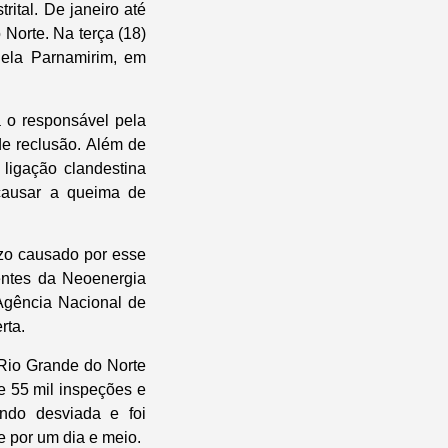
rital. De janeiro até
 Norte. Na terça (18)
 Bela Parnamirim, em
a o responsável pela
de reclusão. Além de
 ligação clandestina
causar a queima de
ízo causado por esse
ientes da Neoenergia
 Agência Nacional de
rta.
Rio Grande do Norte
e 55 mil inspeções e
endo desviada e foi
e por um dia e meio.