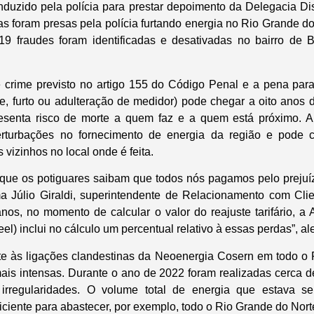
nduzido pela polícia para prestar depoimento da Delegacia Dist
s foram presas pela polícia furtando energia no Rio Grande do
, 19 fraudes foram identificadas e desativadas no bairro de
 crime previsto no artigo 155 do Código Penal e a pena par
ude, furto ou adulteração de medidor) pode chegar a oito anos 
resenta risco de morte a quem faz e a quem está próximo. A
rturbações no fornecimento de energia da região e pode 
 vizinhos no local onde é feita.
 que os potiguares saibam que todos nós pagamos pelo preju
rma Júlio Giraldi, superintendente de Relacionamento com Cl
nos, no momento de calcular o valor do reajuste tarifário, a
el​) inclui no cálculo um percentual relativo à essas perdas”, ale
e às ligações clandestinas da Neoenergia Cosern em todo o 
ais intensas. Durante o ano de 2022 foram realizadas cerca d
7 irregularidades. O volume total de energia que estava s
iciente para abastecer, por exemplo, todo o Rio Grande do Nort