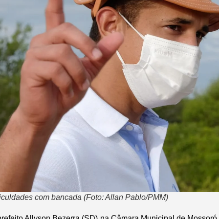
ficuldades com bancada (Foto: Allan Pablo/PMM)
 prefeito Allyson Bezerra (SD) na Câmara Municipal de Mossor