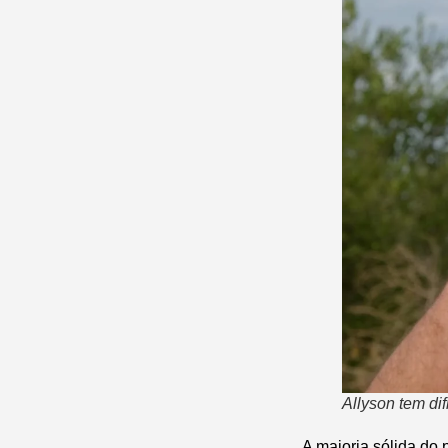
Allyson tem di
A maioria sólida do