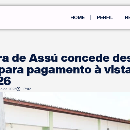
HOME
PERFIL
R
ura de Assú concede de
para pagamento à vist
26
io de 2026
17:02