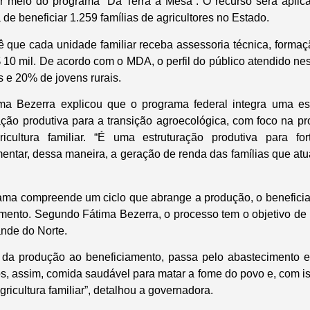
r meio do programa “Da Terra à Mesa”. O recurso será aplic
 de beneficiar 1.259 famílias de agricultores no Estado.
ê que cada unidade familiar receba assessoria técnica, formaçã
 10 mil. De acordo com o MDA, o perfil do público atendido ne
 e 20% de jovens rurais.
ma Bezerra explicou que o programa federal integra uma est
ação produtiva para a transição agroecológica, com foco na p
icultura familiar. “É uma estruturação produtiva para fo
entar, dessa maneira, a geração de renda das famílias que at
rama compreende um ciclo que abrange a produção, o benefici
imento. Segundo Fátima Bezerra, o processo tem o objetivo de 
ande do Norte.
i da produção ao beneficiamento, passa pelo abastecimento 
s, assim, comida saudável para matar a fome do povo e, com is
ricultura familiar”, detalhou a governadora.