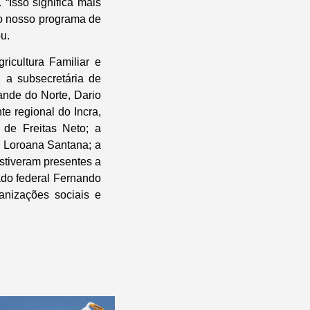
“Isso significa mais
 o nosso programa de
u.
icultura Familiar e
 a subsecretária de
nde do Norte, Dario
e regional do Incra,
 de Freitas Neto; a
, Loroana Santana; a
estiveram presentes a
ado federal Fernando
anizações sociais e