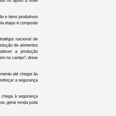
ado no apoio a nove
o e itens produtivos
sta etapa é composto
ratégia nacional de
rodução de alimentos
rtalecer a produção
uam no campo”, disse
amento até chegar às
reforçar a segurança
e chega à segurança
so, gerar renda justa