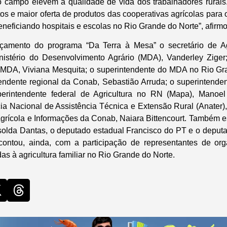
o campo elevem a qualidade de vida dos trabalhadores rurais. 
os e maior oferta de produtos das cooperativas agrícolas para
neficiando hospitais e escolas no Rio Grande do Norte”, afirmo
nçamento do programa “Da Terra à Mesa” o secretário de Agr
nistério do Desenvolvimento Agrário (MDA), Vanderley Ziger;
 MDA, Viviana Mesquita; o superintendente do MDA no Rio Gra
endente regional da Conab, Sebastião Arruda; o superintendent
erintendente federal de Agricultura no RN (Mapa), Manoel
ia Nacional de Assistência Técnica e Extensão Rural (Anater)
 Agrícola e Informações da Conab, Naiara Bittencourt. Também 
solda Dantas, o deputado estadual Francisco do PT e o deput
contou, ainda, com a participação de representantes de org
as à agricultura familiar no Rio Grande do Norte.