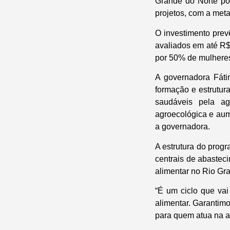
Grande do Norte po
projetos, com a meta
O investimento prev
avaliados em até R$
por 50% de mulheres
A governadora Fáti
formação e estrutur
saudáveis pela agr
agroecológica e aum
a governadora.
A estrutura do prog
centrais de abastec
alimentar no Rio Gr
“É um ciclo que va
alimentar. Garantimo
para quem atua na ag