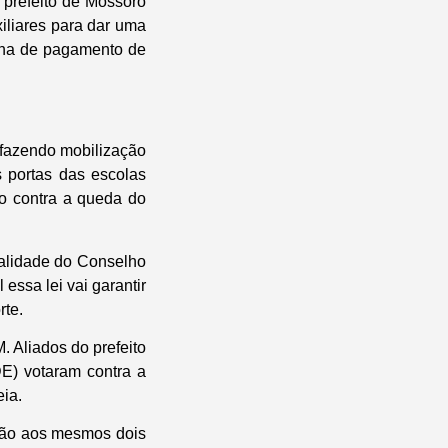
 prefeito de Mossoró
xiliares para dar uma
olha de pagamento de
 fazendo mobilização
 portas das escolas
o contra a queda do
ualidade do Conselho
essa lei vai garantir
rte.
 Aliados do prefeito
E) votaram contra a
ia.
ação aos mesmos dois