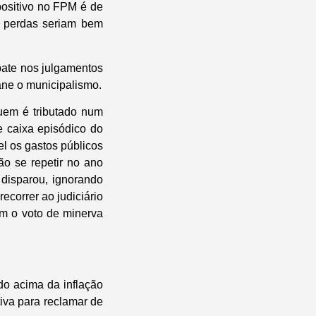
positivo no FPM é de
s perdas seriam bem
pate nos julgamentos
ane o municipalismo.
quem é tributado num
e caixa episódico do
l os gastos públicos
ão se repetir no ano
disparou, ignorando
ecorrer ao judiciário
m o voto de minerva
do acima da inflação
iva para reclamar de