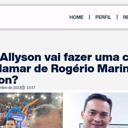
HOME
PERFIL
R
llyson vai fazer uma c
lamar de Rogério Mari
on?
embro de 2023
10:57