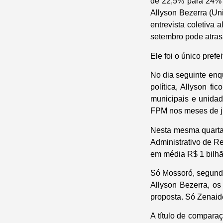
de 22,5% para 24% a
Allyson Bezerra (Uni
entrevista coletiva
setembro pode atras
Ele foi o único prefe
No dia seguinte enq
política, Allyson 
municipais e unida
FPM nos meses de ju
Nesta mesma quarta-
Administrativo de Re
em média R$ 1 bilhã
Só Mossoró, segundo
Allyson Bezerra, o
proposta. Só Zenaid
A título de compara