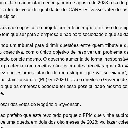
o. Já no acumulado entre janeiro e agosto de 2023 o saldo 
e a lei do voto de qualidade do CARF estivesse valendo a
icípios.
siasmado opositor do projeto por entender que em caso de em
 tem que ser para a empresa e não para sociedade e que se d
ndo um tribunal para dirimir questões entre quem tributa e 
o coercitiva, com o único objetivo de resolver um problema d
usado por ele mesmo. O governo aumenta de forma irresponsáve
u problema com receitas não recorrentes, receitas que não v
ez que estamos falando de um estoque, que vai se exaurir”, 
or Jair Bolsonaro (PL) em 2020 tirava o direito do Governo de r
e que as empresas poderão ter essa possibilidade mesmo co
e.
pesar dos votos de Rogério e Styvenson.
 ao prefeito que está revoltado porque o FPM que vinha subin
eve uma queda em dois dos oito meses de 2023: vai fazer colet