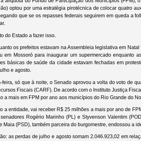
 alíquota do Fundo de Participação dos Municípios (FPM), o
ão) optou por uma estratégia pirotécnica de colocar quatro au
 alegando que se os repasses federais seguirem em queda a f
ar.
ito do Estado a fazer isso.
uanto os prefeitos estavam na Assembleia legislativa em Natal
ficou em Mossoró para inaugurar um supermercado enquanto as
des básicas de saúde da cidade estavam fechadas em protest
lho e agosto.
feira, só que à noite, o Senado aprovou a volta do voto de q
cursos Fiscais (CARF). De acordo com o Instituto Justiça Fiscal 
o a mais em FPM por ano aos municípios do Rio Grande do No
 a entidade, vai receber R$ 25 milhões a mais por ano de FPM.
s senadores Rogério Marinho (PL) e Styvenson Valentim (POD
e Maia (PSD), também parceira do burgomestre, endossou a ide
ção: as perdas de julho e agosto somam 2.046.923,02 em rel