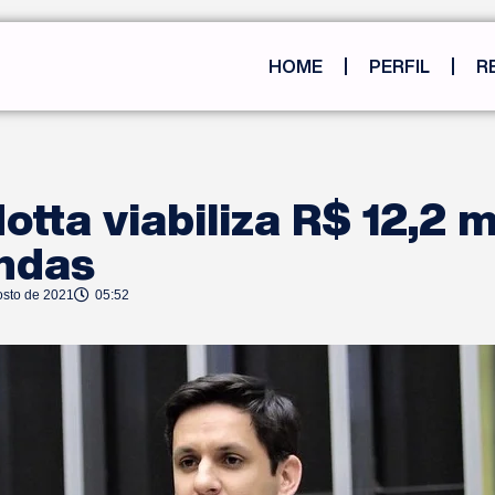
HOME
PERFIL
R
otta viabiliza R$ 12,2 
ndas
osto de 2021
05:52