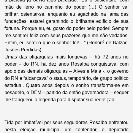
mão de ferro no caminho do poder (…) O senhor vai
brilhar, ostentar-se, enquanto eu agachado na lama das
fundações, estarei garantindo o brilhante edifício de sua
fortuna. Porque eu, eu gosto do poder pelo poder! Sempre
me sentirei feliz com seus prazeres que me são vedados.
Enfim, eu serei o que o senhor for!…” (Honoré de Balzac,
Ilusões Perdidas)
Umas das oligarquias mais longevas – há 72 anos no
poder – do RN, há dez anos Rosalba conquistava, com
apoio das demais oligarquias – Alves e Maia -, o governo
do RN e “alcançava” o status, temporário, de grupo político
estadual. Quatro anos depois o sonho transforma-se em
pesadelo, o DEM – partido da então governadora – sequer
lhe franqueou a legenda para disputar sua reeleição.
Tida por imbatível por seus seguidores Rosalba enfrentou
nesta eleição municipal um contendor, o deputado