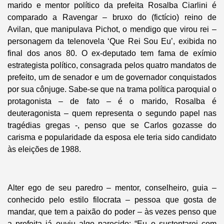
marido e mentor político da prefeita Rosalba Ciarlini é
comparado a Ravengar – bruxo do (fictício) reino de
Avilan, que manipulava Pichot, o mendigo que virou rei –
personagem da telenovela ‘Que Rei Sou Eu’, exibida no
final dos anos 80. O ex-deputado tem fama de exímio
estrategista político, consagrada pelos quatro mandatos de
prefeito, um de senador e um de governador conquistados
por sua cônjuge. Sabe-se que na trama política paroquial o
protagonista – de fato – é o marido, Rosalba é
deuteragonista – quem representa o segundo papel nas
tragédias gregas -, penso que se Carlos gozasse do
carisma e popularidade da esposa ele teria sido candidato
às eleições de 1988.
Alter ego de seu paredro – mentor, conselheiro, guia –
conhecido pelo estilo filocrata – pessoa que gosta de
mandar, que tem a paixão do poder – às vezes penso que
a prefeita já ouviu algo parecido: “Eu o sustentarei com