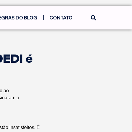
EGRAS DO BLOG
CONTATO
OEDI é
lo ao
sinaram o
ão insatisfeitos. É