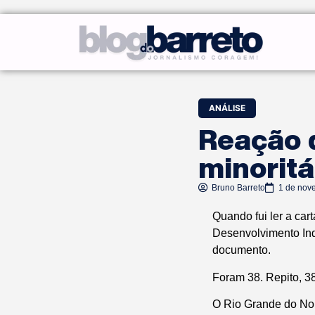
ANÁLISE
Reação d
minoritá
Bruno Barreto
1 de nov
Quando fui ler a car
Desenvolvimento Ind
documento.
Foram 38. Repito, 38
O Rio Grande do Nort