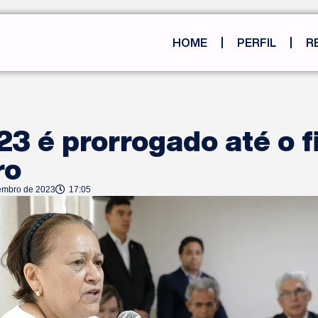
HOME
PERFIL
R
23 é prorrogado até o 
ro
embro de 2023
17:05