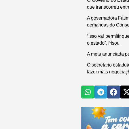
O Governo do Estad
que transcorreu ent
A governadora Fátim
demandas do Consel
“Isso vai permitir q
o estado”, frisou.
A meta anunciada pe
O secretário estadu
fazer mais negociaç