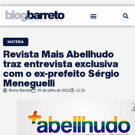
REGRAS DO BLOG
MATÉRIA
Revista Mais Abellhudo
traz entrevista exclusiva
com o ex-prefeito Sérgio
Meneguelli
Bruno Barreto
30 de julho de 2021
12:31