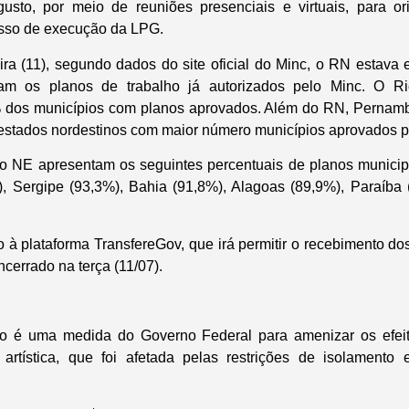
sto, por meio de reuniões presenciais e virtuais, para orie
esso de execução da LPG.
eira (11), segundo dados do site oficial do Minc, o RN estava 
am os planos de trabalho já autorizados pelo Minc. O R
 dos municípios com planos aprovados. Além do RN, Pernamb
 estados nordestinos com maior número municípios aprovados 
o NE apresentam os seguintes percentuais de planos municipa
), Sergipe (93,3%), Bahia (91,8%), Alagoas (89,9%), Paraíba
 à plataforma TransfereGov, que irá permitir o recebimento dos
ncerrado na terça (11/07).
vo é uma medida do Governo Federal para amenizar os efei
rtística, que foi afetada pelas restrições de isolamento 